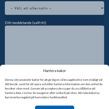
Ditt meddelande (valfritt)
Hantera kakor
Denna site använder kakor för att ge dig en så bra upplevelse som möjligt vid
ditt besök, samt för att spara och/eller hantera information om den enhet du
Genom att kryssa i rutan godkänner du att vi sparar dina
besöker siten med. Genom att acceptera dessa ger du oss tillåtelse att
kontaktuppgifter
hantera data, t ex hur du navigerar eller unika ID på siten. Att neka kakorna
kan inverka negativt på hemsidans funktionalitet.