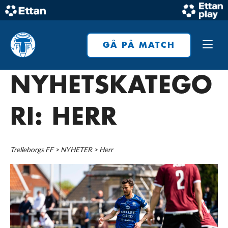
Skip
to
Home
content
GÅ PÅ MATCH
NYHETSKATEGO
RI:
HERR
Trelleborgs FF
>
NYHETER
>
Herr