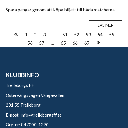
Spara pengar genom att köpa biljett till båda matcherna.
LÄS MER
Posts
1
2
3
…
51
52
53
54
55
56
57
…
65
66
67
navigation
KLUBBINFO
Trelleborgs FF
Östervångsvägen Vångavallen
231 55 Trelleborg
E-post:
info@trelleborgsff.se
Org. nr: 847000-1390