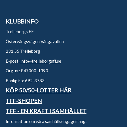
KLUBBINFO
Trelleborgs FF
Östervångsvägen Vångavallen
231 55 Trelleborg
E-post:
info@trelleborgsff.se
Org. nr: 847000-1390
Bankgiro: 692-3783
KÖP 50/50-LOTTER HÄR
TFF-SHOPEN
TFF - EN KRAFT I SAMHÄLLET
Information om våra samhällsengagemang.