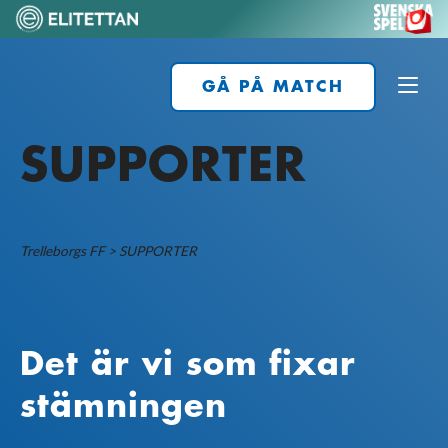
Skip
to
content
Home
GÅ PÅ MATCH
SUPPORTER
Trelleborgs FF
>
SUPPORTER
Det är vi som fixar
stämningen