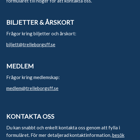
formuläret till höger för att kontakta oss.
BILJETTER & ÅRSKORT
Frågor kring biljetter och årskort:
biljett@trelleborgsff.se
MEDLEM
Frågor kring medlemskap:
medlem@trelleborgsff.se
KONTAKTA OSS
Du kan snabbt och enkelt kontakta oss genom att fylla i
formuläret. För mer detaljerad kontaktinformation,
besök