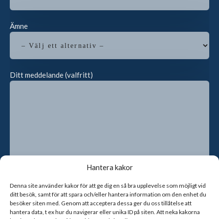
Ämne
Ditt meddelande (valfritt)
Hantera kakor
Denna site använder kakor för att ge dig en så bra upplevelse som möjligt vid
ditt besök, samt för att spara och/eller hantera information om den enhet du
Genom att kryssa i rutan godkänner du att vi sparar dina
besöker siten med. Genom att acceptera dessa ger du oss tillåtelse att
kontaktuppgifter
hantera data, t ex hur du navigerar eller unika ID på siten. Att neka kakorna