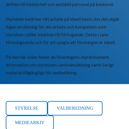
driften till klubbchef och anställd personal på kontoret.
Styrelsen bedriver sitt arbete på ideell basis, dvs det utgår
ingen ersättning för det arbete och kompetens som
styrelsen ställer klubben till förfogande. Detta i sann
föreningsanda och för att spegla att föreningen är ideell.
På den här sidan finner du föreningens styrdokument,
information om styrelsens sammansättning samt övrigt
material tillgängligt för nedladdning.
STYRELSE
VALBEREDNING
MEDIEARKIV