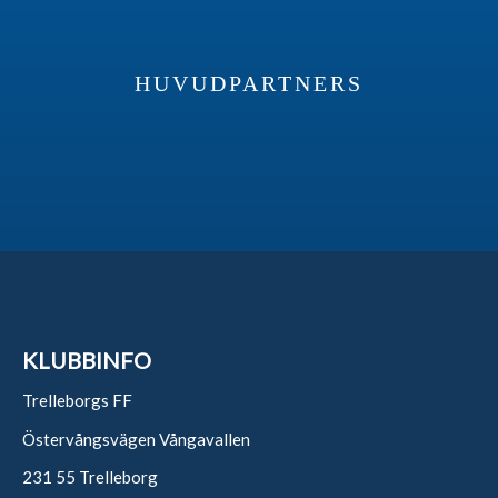
HUVUDPARTNERS
KLUBBINFO
Trelleborgs FF
Östervångsvägen Vångavallen
231 55 Trelleborg