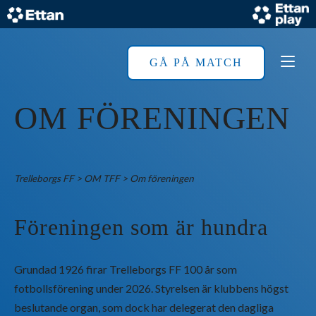
Skip
to
content
Home
GÅ PÅ MATCH
OM FÖRENINGEN
Trelleborgs FF
>
OM TFF
>
Om föreningen
Föreningen som är hundra
Grundad 1926 firar Trelleborgs FF 100 år som
fotbollsförening under 2026. Styrelsen är klubbens högst
beslutande organ, som dock har delegerat den dagliga