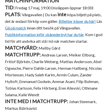
MATCHINFORMATION
TID:
Fredag 17 maj, 19:00 (Insläppen öppnar 18:00)
PLATS:
inte
Vångavallen | Du kan
köpa biljett på plats,
det är endast förköp som gäller.
Biljetter köper du här!
Läs
Gå på match
innan ditt besök på Vångavallen.
Publikinformation inför skånederbyt har du hä
r
. Kom i god
tid för att undvika att stå i kö när matchen startar.
MATCHVÄRD:
Mellby Gård
MATCHTRUPP:
Andreas Larsen, Melker Ellborg,
Fritiof Björkén, Charlie Weberg, Mattias Andersson, Abel
Ogwuche, Pierre Dahlin Larsen, Herman Hallberg, Nicolas
Mortensen, Hady Saleh Karim, Armin Culum, Zander
Hyltoft, Emmanuel Godwin, Ammar Asani, Filip Bohman,
Tobias Karlsson, Felix Hörberg, Eren Alievski, Othmane
Salama, Kalle Wendt
INTE MED I MATCHTRUPP:
Johan Stenmark,
Markus Björkqvist