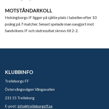
MOTSTÅNDARKOLL
Helsingborgs IF ligger på sjätte plats i tabellen efter 10
poäng på 7 matcher. Senast spelade man oavgjort mot
Sandvikens IF och slutresultat skrevs till 2-2.
KLUBBINFO
Trelleborgs FF
Östervångsvägen Vångavallen
231 55 Trelleborg
E-post:
info@trelleborgsff.se