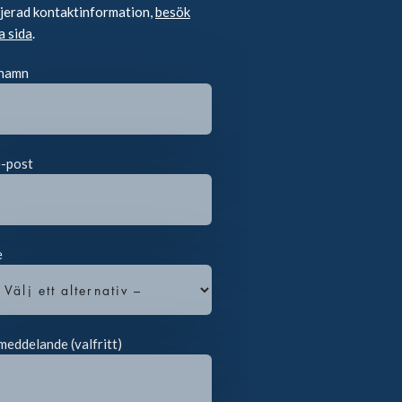
ljerad kontaktinformation,
besök
a sida
.
 namn
e-post
e
meddelande (valfritt)