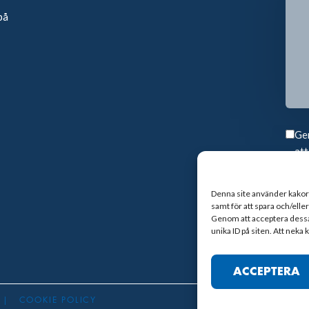
på
Gen
att
Denna site använder kakor f
samt för att spara och/ell
Genom att acceptera dessa g
unika ID på siten. Att neka
ACCEPTERA
|
COOKIE POLICY