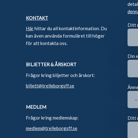
deta
denn
KONTAKT
Ditt
Här
hittar du all kontaktinformation. Du
kan även använda formuläret till höger
för att kontakta oss.
Din 
BILJETTER & ÅRSKORT
Frågor kring biljetter och årskort:
biljett@trelleborgsff.se
Ämn
MEDLEM
Frågor kring medlemskap:
Ditt 
medlem@trelleborgsff.se