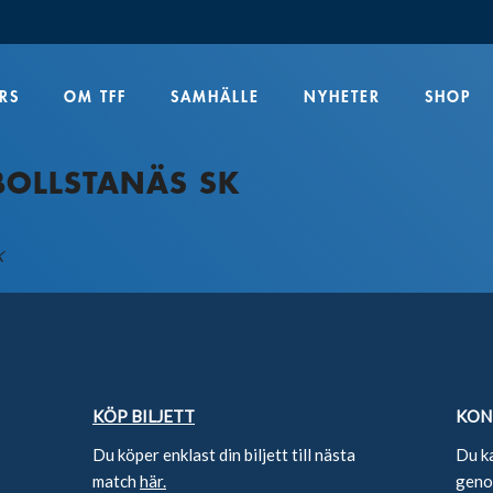
RS
OM TFF
SAMHÄLLE
NYHETER
SHOP
 BOLLSTANÄS SK
K
KÖP BILJETT
KON
Du köper enklast din biljett till nästa
Du k
match
här.
genom