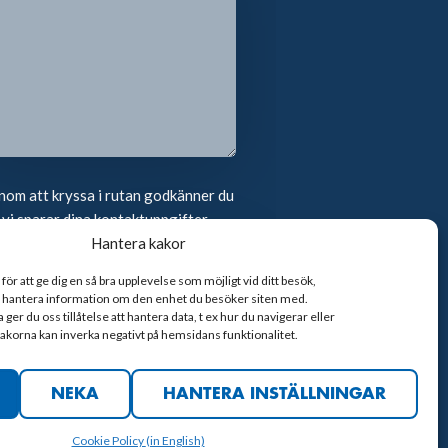
om att kryssa i rutan godkänner du
 vi sparar dina kontaktuppgifter
Hantera kakor
ör att ge dig en så bra upplevelse som möjligt vid ditt besök,
er hantera information om den enhet du besöker siten med.
er du oss tillåtelse att hantera data, t ex hur du navigerar eller
 kakorna kan inverka negativt på hemsidans funktionalitet.
NEKA
HANTERA INSTÄLLNINGAR
UTVECKLAD AV
Cookie Policy