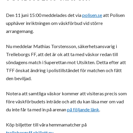
Den 11 juni 15:00 meddelades det via
polisen.se
att Polisen
upphäver inriktningen om väskförbud vid större
arrangemang.
Nu meddelar Mathias Torstensson, säkerhetsansvarig i
Trelleborgs FF, att det är ok att ta med väskor redan till
söndagens match i Superettan mot Utsikten. Detta efter att
TFF önskat ändring i polistillståndet för matchen och fått
den beviljad.
Notera att samtliga väskor kommer att visiteras precis som
före väskförbudets inträde och att du kan läsa mer om vad
du inte får ta med in på arenan
på följande länk
.
Köp biljetter till våra hemmamatcher på
trelleborgsff.ebiljett.nu
.