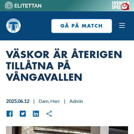
Skip
to
Home
content
GÅ PÅ MATCH
VÄSKOR ÄR ÅTERIGEN
TILLÅTNA PÅ
VÅNGAVALLEN
2025.06.12
|
Dam
,
Herr
|
Admin