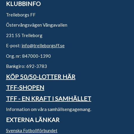
KLUBBINFO
Trelleborgs FF
Östervångsvägen Vångavallen
231 55 Trelleborg
E-post:
info@trelleborgsff.se
Org. nr: 847000-1390
Bankgiro: 692-3783
KÖP 50/50-LOTTER HÄR
TFF-SHOPEN
TFF - EN KRAFT I SAMHÄLLET
Information om våra samhällsengagemang.
EXTERNA LÄNKAR
Svenska Fotbollförbundet