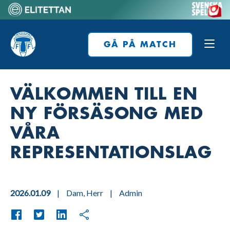
Skip
to
Home
content
GÅ PÅ MATCH
VÄLKOMMEN TILL EN
NY FÖRSÄSONG MED
VÅRA
REPRESENTATIONSLAG
2026.01.09
|
Dam
,
Herr
|
Admin