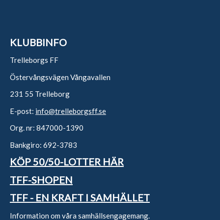
KLUBBINFO
Trelleborgs FF
Östervångsvägen Vångavallen
231 55 Trelleborg
E-post:
info@trelleborgsff.se
Org. nr: 847000-1390
Bankgiro: 692-3783
KÖP 50/50-LOTTER HÄR
TFF-SHOPEN
TFF - EN KRAFT I SAMHÄLLET
Information om våra samhällsengagemang.