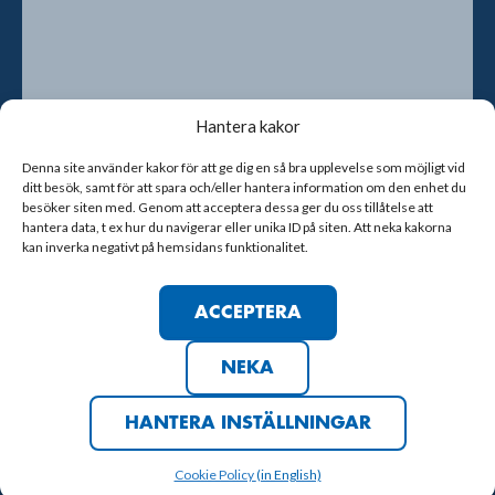
Hantera kakor
Denna site använder kakor för att ge dig en så bra upplevelse som möjligt vid
ditt besök, samt för att spara och/eller hantera information om den enhet du
Genom att kryssa i rutan godkänner du att vi sparar dina
besöker siten med. Genom att acceptera dessa ger du oss tillåtelse att
kontaktuppgifter
hantera data, t ex hur du navigerar eller unika ID på siten. Att neka kakorna
kan inverka negativt på hemsidans funktionalitet.
ACCEPTERA
NEKA
COPYRIGHT © 2023 TRELLEBORGS FF
COOKIE POLICY
HANTERA INSTÄLLNINGAR
UTVECKLAD AV
Cookie Policy