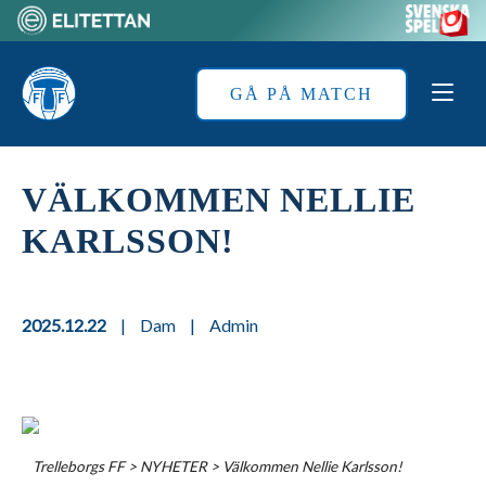
Skip
to
Home
content
GÅ PÅ MATCH
VÄLKOMMEN NELLIE
KARLSSON!
2025.12.22
|
Dam
|
Admin
Trelleborgs FF
>
NYHETER
>
Välkommen Nellie Karlsson!