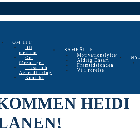
OM TFF
Bli
SAMHÄLLE
medlem
Motivationslyftet
NY
Om
Aldrig Ensam
föreningen
Framtidsfonden
Press och
Vi i rörelse
Ackreditering
Kontakt
KOMMEN HEIDI
LANEN!