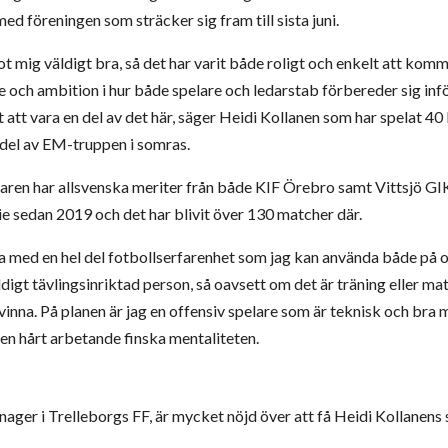
ed föreningen som sträcker sig fram till sista juni.
ot mig väldigt bra, så det har varit både roligt och enkelt att komma
 och ambition i hur både spelare och ledarstab förbereder sig inf
gt att vara en del av det här, säger Heidi Kollanen som har spelat 4
 del av EM-truppen i somras.
aren har allsvenska meriter från både KIF Örebro samt Vittsjö GIK
ie sedan 2019 och det har blivit över 130 matcher där.
a med en hel del fotbollserfarenhet som jag kan använda både på o
digt tävlingsinriktad person, så oavsett om det är träning eller mat
t vinna. På planen är jag en offensiv spelare som är teknisk och bra
n hårt arbetande finska mentaliteten.
nager i Trelleborgs FF, är mycket nöjd över att få Heidi Kollanens 