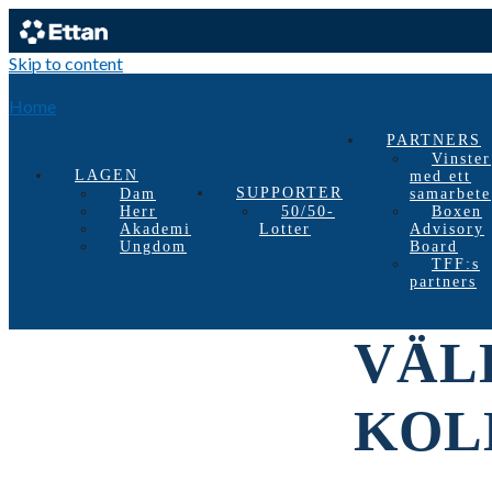
Skip to content
Home
PARTNERS
Vinster
LAGEN
med ett
SUPPORTER
Dam
samarbete
Herr
50/50-
Boxen
Akademi
Lotter
Advisory
Ungdom
Board
TFF:s
partners
VÄL
KOL