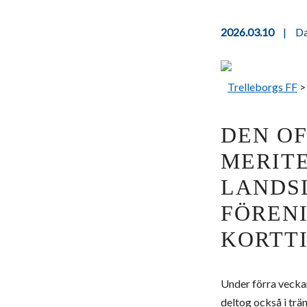
2026.03.10
|
D
Trelleborgs FF
DEN O
MERITE
LANDS
FÖRENI
KORTT
Under förra vecka
deltog också i trän