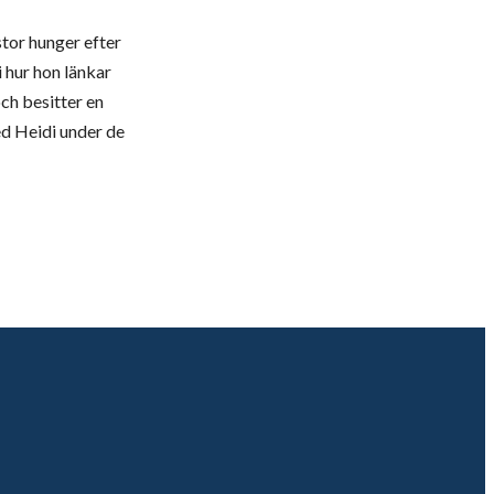
tor hunger efter
i hur hon länkar
ch besitter en
ed Heidi under de