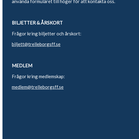
använda formuläret till höger för att kontakta oss.
BILJETTER & ÅRSKORT
Frågor kring biljetter och årskort:
biljett@trelleborgsff.se
MEDLEM
Frågor kring medlemskap:
medlem@trelleborgsff.se