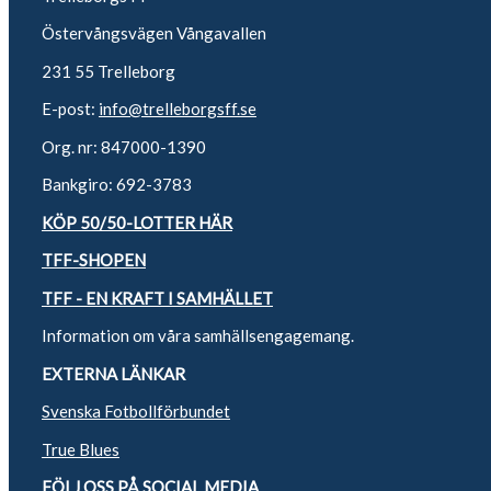
Östervångsvägen Vångavallen
231 55 Trelleborg
E-post:
info@trelleborgsff.se
Org. nr: 847000-1390
Bankgiro: 692-3783
KÖP 50/50-LOTTER HÄR
TFF-SHOPEN
TFF - EN KRAFT I SAMHÄLLET
Information om våra samhällsengagemang.
EXTERNA LÄNKAR
Svenska Fotbollförbundet
True Blues
FÖLJ OSS PÅ SOCIAL MEDIA