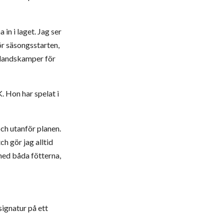
 in i laget. Jag ser
ör säsongsstarten,
0 landskamper för
. Hon har spelat i
ch utanför planen.
ch gör jag alltid
 med båda fötterna,
signatur på ett