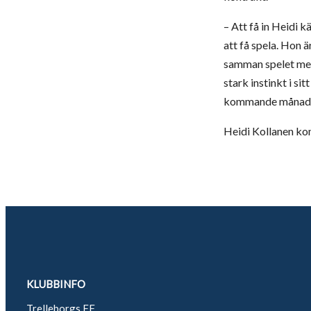
– Att få in Heidi 
att få spela. Hon ä
samman spelet med
stark instinkt i s
kommande månade
Heidi Kollanen ko
KLUBBINFO
Trelleborgs FF