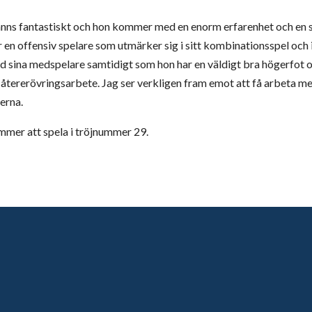
känns fantastiskt och hon kommer med en enorm erfarenhet och en s
r en offensiv spelare som utmärker sig i sitt kombinationsspel och 
 sina medspelare samtidigt som hon har en väldigt bra högerfot o
itt återerövringsarbete. Jag ser verkligen fram emot att få arbeta m
rna.
mmer att spela i tröjnummer 29.