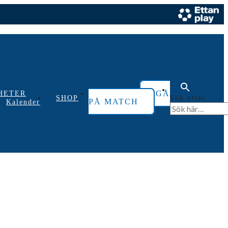
GÅ
HETER
Sök efter:
SHOP
PÅ MATCH
Kalender