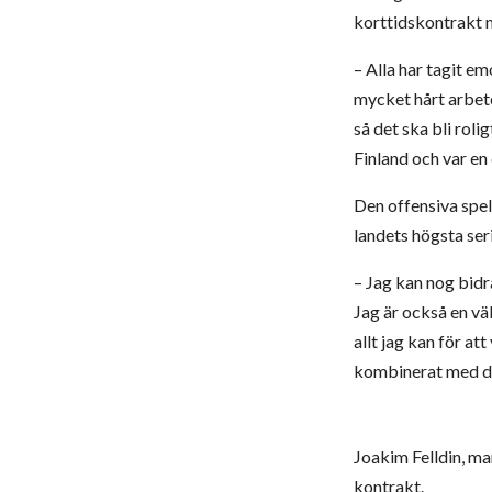
korttidskontrakt m
– Alla har tagit em
mycket hårt arbete
så det ska bli roli
Finland och var en
Den offensiva spel
landets högsta ser
– Jag kan nog bidr
Jag är också en väl
allt jag kan för at
kombinerat med de
Joakim Felldin, ma
kontrakt.