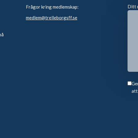
Ditt 
Frågor kring medlemskap:
medlem@trelleborgsff.se
på
Gen
att