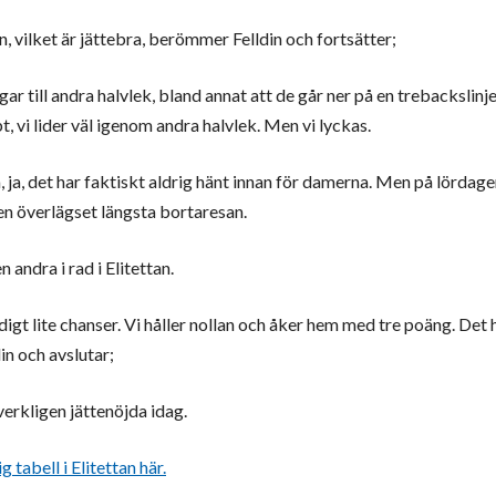
n, vilket är jättebra, berömmer Felldin och fortsätter;
ar till andra halvlek, bland annat att de går ner på en trebackslinje
, vi lider väl igenom andra halvlek. Men vi lyckas.
 ja, det har faktiskt aldrig hänt innan för damerna. Men på lördage
den överlägset längsta bortaresan.
 andra i rad i Elitettan.
äldigt lite chanser. Vi håller nollan och åker hem med tre poäng. Det h
in och avslutar;
 verkligen jättenöjda idag.
g tabell i Elitettan här.