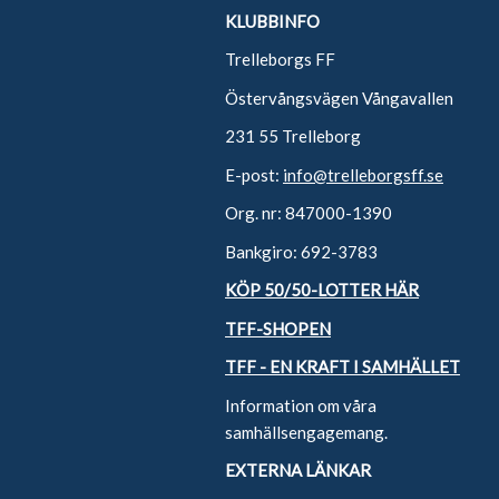
KLUBBINFO
Trelleborgs FF
Östervångsvägen Vångavallen
231 55 Trelleborg
E-post:
info@trelleborgsff.se
Org. nr: 847000-1390
Bankgiro: 692-3783
KÖP 50/50-LOTTER HÄR
TFF-SHOPEN
TFF - EN KRAFT I SAMHÄLLET
Information om våra
samhällsengagemang.
EXTERNA LÄNKAR