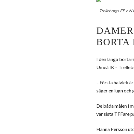
Trelleborgs FF
>
N
DAMER
BORTA
I den långa bortar
Umeå IK – Trellebo
– Första halvlek är
säger en lugn och 
De båda målen i ma
var sista TFFare på
Hanna Persson utök