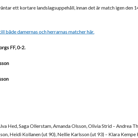
äntar ett kortare landslagsuppehåll, innan det är match igen den 
r till både damernas och herrarnas matcher här.
rgs FF, 0-2.
lsson
sson
va Hed, Saga Ollerstam, Amanda Olsson, Olivia Strid – Andrea Tho
on, Heidi Kollanen (ut 90), Nellie Karlsson (ut 93) – Klara Kempe K