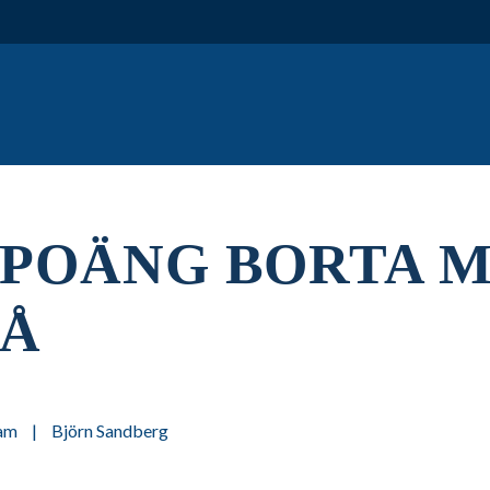
 POÄNG BORTA 
Å
am
|
Björn Sandberg