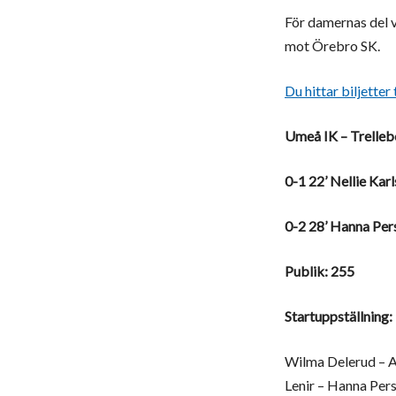
För damernas del v
mot Örebro SK.
Du hittar biljette
Umeå IK – Trellebo
0-1 22’ Nellie Kar
0-2 28’ Hanna Per
Publik: 255
Startuppställning:
Wilma Delerud – Al
Lenir – Hanna Perss