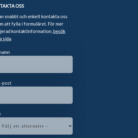
TAKTA OSS
an snabbt och enkelt kontakta oss
 att fylla i formuläret. För mer
ljerad kontaktinformation,
besök
a sida
.
 namn
e-post
e