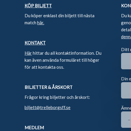
KÖP BILJETT
KON
Du köper enklast din biljett till nästa
Du k
match
här.
genom
deta
denn
KONTAKT
Ditt
Här
hittar du all kontaktinformation. Du
kan även använda formuläret till höger
för att kontakta oss.
Din 
BILJETTER & ÅRSKORT
Frågor kring biljetter och årskort:
biljett@trelleborgsff.se
Ämn
MEDLEM