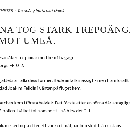
YHETER
>
Tre poäng borta mot Umeå
NA TOG STARK TREPOÄNG
 MOT UMEÅ.
esan åker tre pinnar med hem i bagaget.
rgs FF, 0-2.
 jättebra, i alla dess former. Både anfallsmässigt – men framförall
glad Joakim Felldin i väntan på flyget hem.
tchen kom i första halvlek. Det första efter en hörna där antaglig
 bollen. I vilket fall som helst – så blev det 0-1.
ade sedan på efter ett vackert mål, när hon sköt från distans.