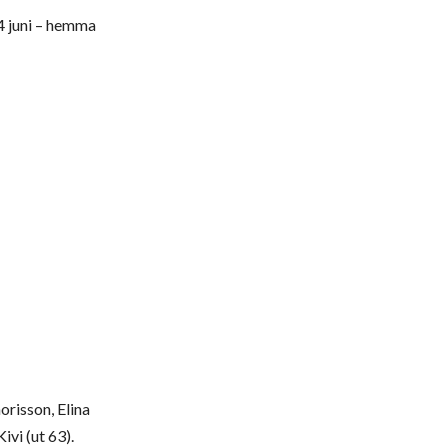
14 juni – hemma
risson, Elina
ivi (ut 63).