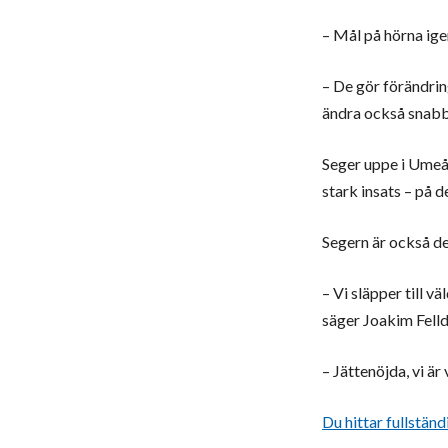
– Mål på hörna ige
– De gör förändring
ändra också snabbt
Seger uppe i Umeå,
stark insats – på 
Segern är också den
– Vi släpper till v
säger Joakim Felld
– Jättenöjda, vi är
Du hittar fullständi