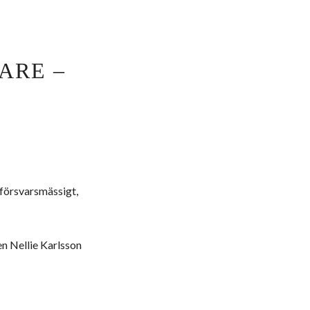
ARE –
t försvarsmässigt,
en Nellie Karlsson