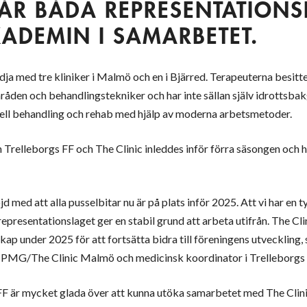
ÅR BÅDA REPRESENTATION
ADEMIN I SAMARBETET.
edja med tre kliniker i Malmö och en i Bjärred. Terapeuterna besit
områden och behandlingstekniker och har inte sällan själv idrottsba
ll behandling och rehab med hjälp av moderna arbetsmetoder.
Trelleborgs FF och The Clinic inleddes inför förra säsongen och har
d med att alla pusselbitar nu är på plats inför 2025. Att vi har en t
 representationslaget ger en stabil grund att arbeta utifrån. The Cl
skap under 2025 för att fortsätta bidra till föreningens utveckling,
 PMG/The Clinic Malmö och medicinsk koordinator i Trelleborgs 
 FF är mycket glada över att kunna utöka samarbetet med The Clini