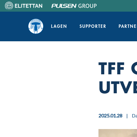
Skip
to
Home
content
LAGEN
SUPPORTER
PARTNE
TFF 
UTV
2025.01.28
|
D