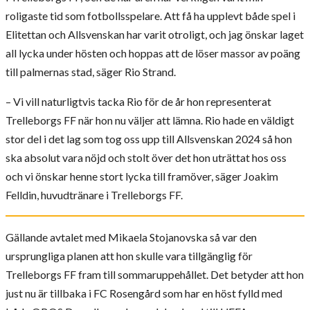
roligaste tid som fotbollsspelare. Att få ha upplevt både spel i
Elitettan och Allsvenskan har varit otroligt, och jag önskar laget
all lycka under hösten och hoppas att de löser massor av poäng
till palmernas stad, säger Rio Strand.
– Vi vill naturligtvis tacka Rio för de år hon representerat
Trelleborgs FF när hon nu väljer att lämna. Rio hade en väldigt
stor del i det lag som tog oss upp till Allsvenskan 2024 så hon
ska absolut vara nöjd och stolt över det hon uträttat hos oss
och vi önskar henne stort lycka till framöver, säger Joakim
Felldin, huvudtränare i Trelleborgs FF.
Gällande avtalet med Mikaela Stojanovska så var den
ursprungliga planen att hon skulle vara tillgänglig för
Trelleborgs FF fram till sommaruppehållet. Det betyder att hon
just nu är tillbaka i FC Rosengård som har en höst fylld med