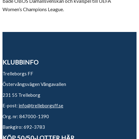
både OBOS Damallsvenskan och kvalspel till UEFA
Women’s Champions League.
KLUBBINFO
Trelleborgs FF
Östervångsvägen Vångavallen
231 55 Trelleborg
E-post:
info@trelleborgsff.se
Org. nr: 847000-1390
Bankgiro: 692-3783
KÖP 50/50-LOTTER HÄR