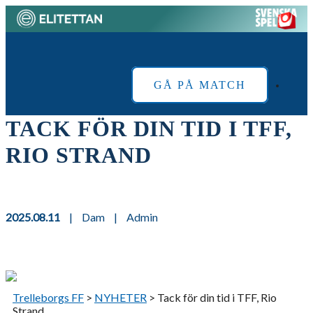
Skip
to
Home
content
GÅ PÅ MATCH
TACK FÖR DIN TID I TFF,
RIO STRAND
2025.08.11
|
Dam
|
Admin
Trelleborgs FF
>
NYHETER
>
Tack för din tid i TFF, Rio
Strand