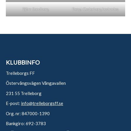
Björn Sandberg
Bengt Cederberg hedrades
KLUBBINFO
Trelleborgs FF
Östervångsvägen Vångavallen
231 55 Trelleborg
E-post:
info@trelleborgsff.se
Org. nr: 847000-1390
Bankgiro: 692-3783