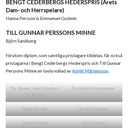
BENGT CEDERBERGS HEDERSPRIS (Årets
Dam- och Herrspelare)
Hanna Persson & Emmanuel Godwin
TILL GUNNAR PERSSONS MINNE
Björn Sandberg
Förutom diplom, som samtliga pristagare tilldelas, får också
pristagarna i Bengt Cederbergs Hederspris och Till Gunnar
Perssons Minne en tavla målad av
Ateljé Mårtensson
.
Pia Jönsson, Johan Schubert,
Per-Anders Abrahamsson
Kattis Ivholt
Ossian Brandin
Marie Pettersson
Abbe Alkhafaja
Altin Mehmeti