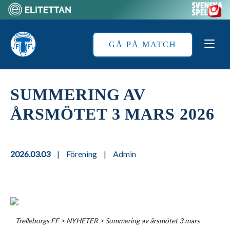
Skip
to
Home
content
GÅ PÅ MATCH
SUMMERING AV
ÅRSMÖTET 3 MARS 2026
2026.03.03
|
Förening
|
Admin
Trelleborgs FF
>
NYHETER
>
Summering av årsmötet 3 mars