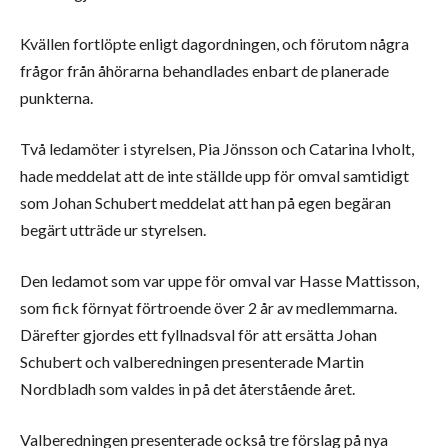
Kvällen fortlöpte enligt dagordningen, och förutom några
frågor från åhörarna behandlades enbart de planerade
punkterna.
Två ledamöter i styrelsen, Pia Jönsson och Catarina Ivholt,
hade meddelat att de inte ställde upp för omval samtidigt
som Johan Schubert meddelat att han på egen begäran
begärt utträde ur styrelsen.
Den ledamot som var uppe för omval var Hasse Mattisson,
som fick förnyat förtroende över 2 år av medlemmarna.
Därefter gjordes ett fyllnadsval för att ersätta Johan
Schubert och valberedningen presenterade Martin
Nordbladh som valdes in på det återstående året.
Valberedningen presenterade också tre förslag på nya