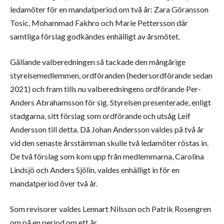
ledamöter för en mandatperiod om två år: Zara Göransson
Tosic, Mohammad Fakhro och Marie Pettersson där
samtliga förslag godkändes enhälligt av årsmötet.
Gällande valberedningen så tackade den mångårige
styrelsemedlemmen, ordföranden (hedersordförande sedan
2021) och fram tills nu valberedningens ordförande Per-
Anders Abrahamsson för sig. Styrelsen presenterade, enligt
stadgarna, sitt förslag som ordförande och utsåg Leif
Andersson till detta. Då Johan Andersson valdes på två år
vid den senaste årsstämman skulle två ledamöter röstas in.
De två förslag som kom upp från medlemmarna, Carolina
Lindsjö och Anders Sjölin, valdes enhälligt in för en
mandatperiod över två år.
Som revisorer valdes Lennart Nilsson och Patrik Rosengren
om på en period om ett år.