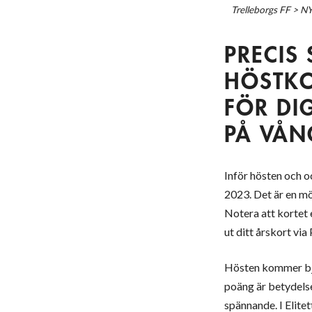
Trelleborgs FF
>
N
PRECIS
HÖSTKO
FÖR DI
PÅ VÅN
Inför hösten och o
2023. Det är en möj
Notera att kortet e
ut ditt årskort via 
Hösten kommer bjud
poäng är betydelse
spännande. I Elite