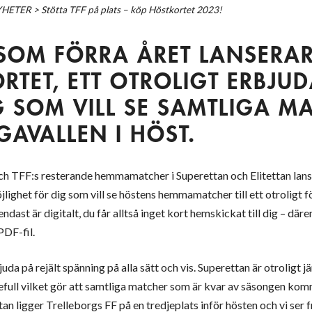
YHETER
>
Stötta TFF på plats – köp Höstkortet 2023!
 SOM FÖRRA ÅRET LANSERAR
RTET, ETT OTROLIGT ERBJU
G SOM VILL SE SAMTLIGA M
GAVALLEN I HÖST.
ch TFF:s resterande hemmamatcher i Superettan och Elitettan lans
lighet för dig som vill se höstens hemmamatcher till ett otroligt f
ndast är digitalt, du får alltså inget kort hemskickat till dig – där
PDF-fil.
a på rejält spänning på alla sätt och vis. Superettan är otroligt j
full vilket gör att samtliga matcher som är kvar av säsongen kom
ttan ligger Trelleborgs FF på en tredjeplats inför hösten och vi ser