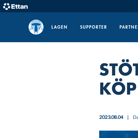
Skip
to
Home
content
LAGEN
SUPPORTER
PARTNE
STÖT
KÖP
2023.08.04
|
D