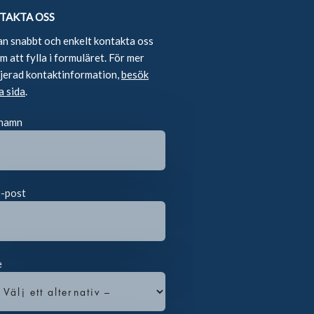
TAKTA OSS
an snabbt och enkelt kontakta oss
 att fylla i formuläret. För mer
ljerad kontaktinformation,
besök
a sida
.
 namn
e-post
e