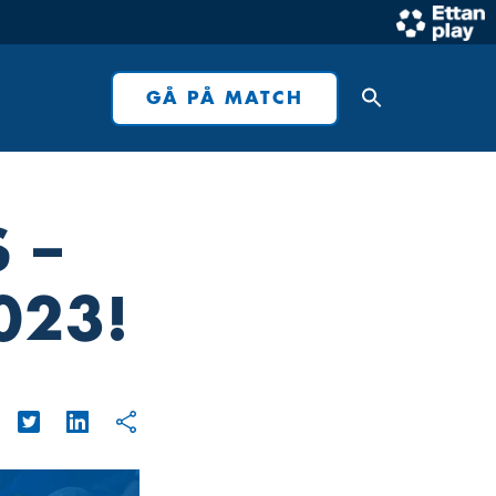
GÅ PÅ MATCH
 –
023!