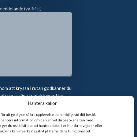
meddelande (valfritt)
om att kryssa i rutan godkänner du
 vi sparar dina kontaktuppgifter
Hantera kakor
ör att ge dig en så bra upplevelse som möjligt vid ditt besök,
er hantera information om den enhet du besöker siten med.
er du oss tillåtelse att hantera data, t ex hur du navigerar eller
 kakorna kan inverka negativt på hemsidans funktionalitet.