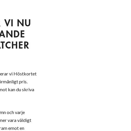
 VI NU
DANDE
ATCHER
erar vi Höstkortet
örmånligt pris.
emot kan du skriva
ämn och varje
mer vara väldigt
 fram emot en