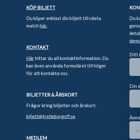
KÖP BILJETT
KON
Du köper enklast din biljett till nästa
Du k
match
här.
genom
deta
denn
KONTAKT
Ditt
Här
hittar du all kontaktinformation. Du
kan även använda formuläret till höger
för att kontakta oss.
Din 
BILJETTER & ÅRSKORT
Frågor kring biljetter och årskort:
biljett@trelleborgsff.se
Ämn
MEDLEM