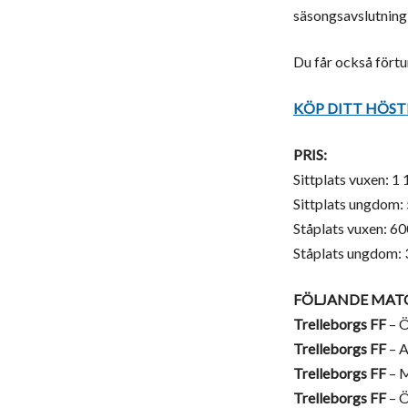
säsongsavslutning
Du får också förtur
KÖP DITT HÖST
PRIS:
Sittplats vuxen: 1
Sittplats ungdom:
Ståplats vuxen: 6
Ståplats ungdom: 
FÖLJANDE MATC
Trelleborgs FF
– Ö
Trelleborgs FF
– A
Trelleborgs FF
– M
Trelleborgs FF
– Ö