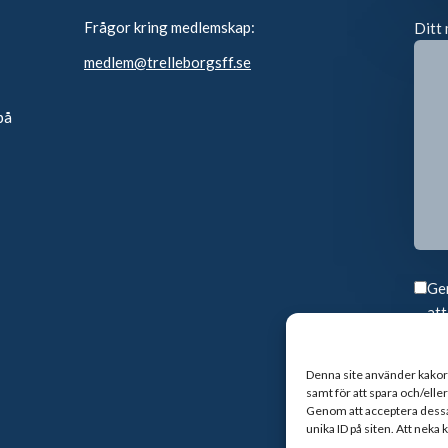
Frågor kring medlemskap:
Ditt 
medlem@trelleborgsff.se
på
Gen
att
Denna site använder kakor f
samt för att spara och/ell
Genom att acceptera dessa g
unika ID på siten. Att neka