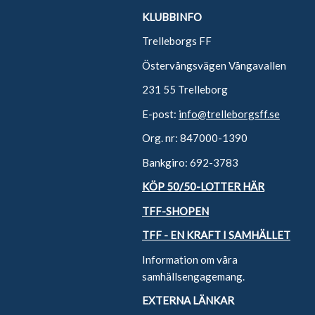
KLUBBINFO
Trelleborgs FF
Östervångsvägen Vångavallen
231 55 Trelleborg
E-post:
info@trelleborgsff.se
Org. nr: 847000-1390
Bankgiro: 692-3783
KÖP 50/50-LOTTER HÄR
TFF-SHOPEN
TFF - EN KRAFT I SAMHÄLLET
Information om våra
samhällsengagemang.
EXTERNA LÄNKAR