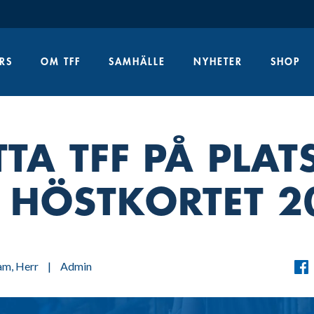
RS
OM TFF
SAMHÄLLE
NYHETER
SHOP
TA TFF PÅ PLATS
 HÖSTKORTET 2
am
,
Herr
|
Admin