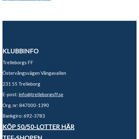
KLUBBINFO
Trelleborgs FF
Östervångsvägen Vångavallen
231 55 Trelleborg
E-post:
info@trelleborgsff.se
Org. nr: 847000-1390
Bankgiro: 692-3783
KÖP 50/50-LOTTER HÄR
TFF-SHOPEN