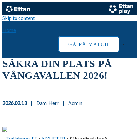
Skip to content
Home
GÅ PÅ MATCH
SÄKRA DIN PLATS PÅ
VÅNGAVALLEN 2026!
2026.02.13
|
Dam
,
Herr
|
Admin
Trelleborgs FF
>
NYHETER
>
Säkra din plats på