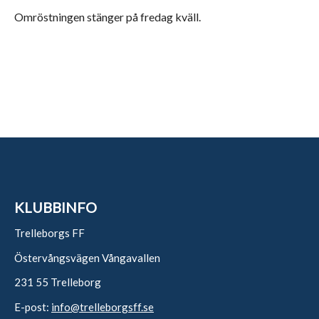
Omröstningen stänger på fredag kväll.
KLUBBINFO
Trelleborgs FF
Östervångsvägen Vångavallen
231 55 Trelleborg
E-post:
info@trelleborgsff.se