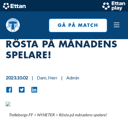
Skip
to
Home
content
GÅ PÅ MATCH
RÖSTA PÅ MÅNADENS
SPELARE!
2023.10.02
|
Dam
,
Herr
|
Admin
Trelleborgs FF
>
NYHETER
>
Rösta på månadens spelare!