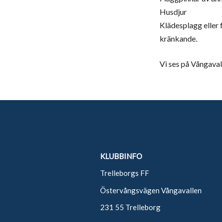
Husdjur
Klädesplagg eller 
kränkande.
Vi ses på Vångaval
KLUBBINFO
Trelleborgs FF
Östervångsvägen Vångavallen
231 55 Trelleborg