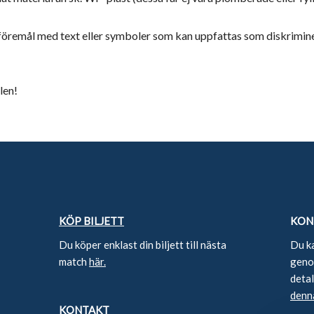
föremål med text eller symboler som kan uppfattas som diskrimine
len!
KÖP BILJETT
KON
Du köper enklast din biljett till nästa
Du k
match
här.
genom
deta
denn
KONTAKT