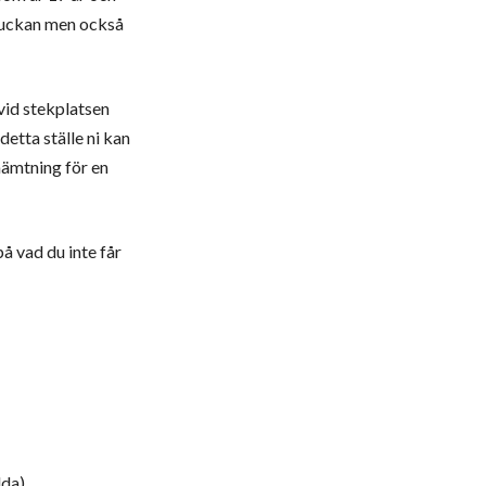
 luckan men också
vid stekplatsen
detta ställe ni kan
hämtning för en
på vad du inte får
lda)