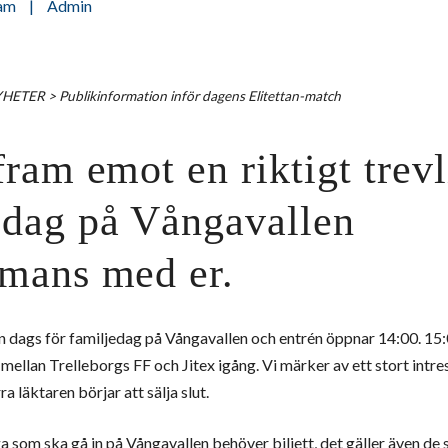
am
|
Admin
YHETER
>
Publikinformation inför dagens Elitettan-match
fram emot en riktigt trevl
edag på Vångavallen
mmans med er.
en dags för familjedag på Vångavallen och entrén öppnar 14:00. 15
mellan Trelleborgs FF och Jitex igång. Vi märker av ett stort intr
a läktaren börjar att sälja slut.
a som ska gå in på Vångavallen behöver biljett, det gäller även de 