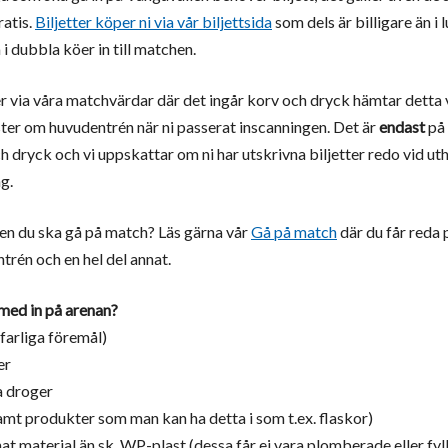
ratis.
Biljetter köper ni via vår biljettsida
som dels är billigare än i
å i dubbla köer in till matchen.
er via våra matchvärdar där det ingår korv och dryck hämtar detta 
nster om huvudentrén när ni passerat inscanningen. Det är
endast
på 
h dryck och vi uppskattar om ni har utskrivna biljetter redo vid ut
g.
en du ska gå på match? Läs gärna vår
Gå på match
där du får reda 
trén och en hel del annat.
 med in på arenan?
 farliga föremål)
er
a droger
amt produkter som man kan ha detta i som t.ex. flaskor)
at material än sk. WP-plast (dessa får ej vara plomberade eller fyl