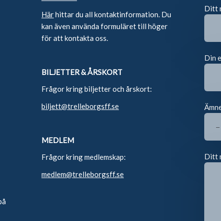
Ditt
Här
hittar du all kontaktinformation. Du
kan även använda formuläret till höger
för att kontakta oss.
Din 
BILJETTER & ÅRSKORT
Frågor kring biljetter och årskort:
biljett@trelleborgsff.se
Ämn
MEDLEM
Ditt 
Frågor kring medlemskap:
medlem@trelleborgsff.se
på