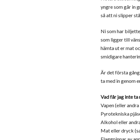
yngre som går in g
så att ni slipper st
Ni som har biljett
som ligger till vä
hämta ut er mat oc
smidigare hanterin
Är det första gång
ta med in genom en
Vad får jag inte ta
Vapen (eller andra
Pyrotekniska pjäs
Alkohol eller andr
Mat eller dryck (s
Flaggpinnar av ann