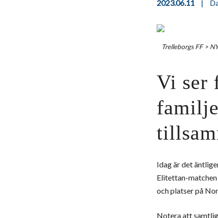
2023.06.11
|
D
Trelleborgs FF
>
N
Vi ser 
familj
tillsa
Idag är det äntlig
Elitettan-matchen 
och platser på Norr
Notera att samtlig