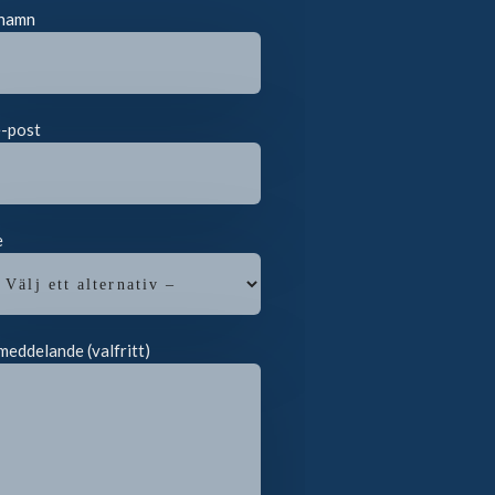
 namn
e-post
e
meddelande (valfritt)