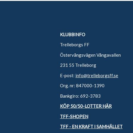
KLUBBINFO
Trelleborgs FF
Östervångsvägen Vångavallen
231 55 Trelleborg
E-post:
info@trelleborgsff.se
Org. nr: 847000-1390
Bankgiro: 692-3783
KÖP 50/50-LOTTER HÄR
TFF-SHOPEN
TFF - EN KRAFT I SAMHÄLLET