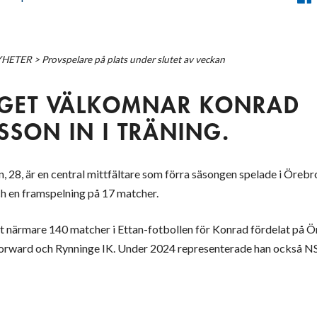
YHETER
>
Provspelare på plats under slutet av veckan
AGET VÄLKOMNAR KONRAD
SSON IN I TRÄNING.
 28, är en central mittfältare som förra säsongen spelade i Örebr
ch en framspelning på 17 matcher.
vit närmare 140 matcher i Ettan-fotbollen för Konrad fördelat på Ö
Forward och Rynninge IK. Under 2024 representerade han också NS