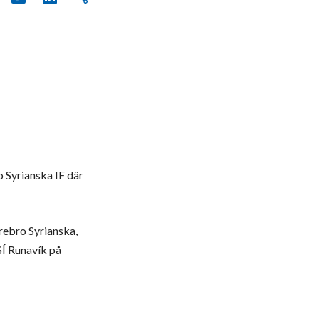
o Syrianska IF där
rebro Syrianska,
Í Runavík på