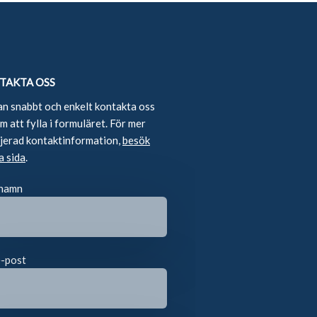
TAKTA OSS
an snabbt och enkelt kontakta oss
 att fylla i formuläret. För mer
ljerad kontaktinformation,
besök
a sida
.
 namn
e-post