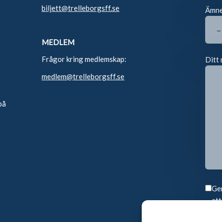
biljett@trelleborgsff.se
Ämn
MEDLEM
Frågor kring medlemskap:
Ditt 
medlem@trelleborgsff.se
på
Gen
att