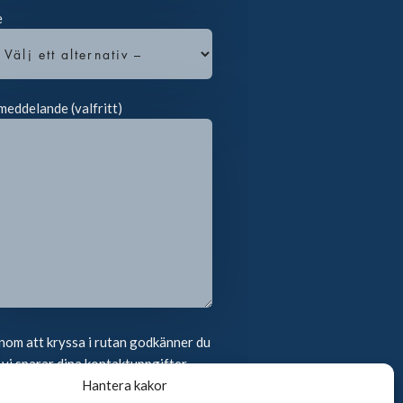
e
meddelande (valfritt)
om att kryssa i rutan godkänner du
 vi sparar dina kontaktuppgifter
Hantera kakor