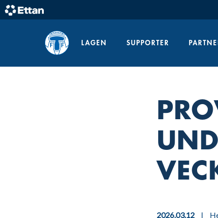
Skip
to
Home
content
LAGEN
SUPPORTER
PARTNE
PRO
UND
VEC
2026.03.12
|
He