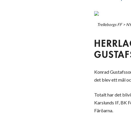
Trelleborgs FF
>
N
HERRL
GUSTAF
Konrad Gustafsson,
det blev ett mål o
Totalt har det bli
Karslunds IF, BK 
Färöarna.