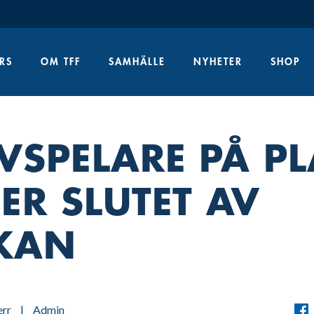
RS
OM TFF
SAMHÄLLE
NYHETER
SHOP
VSPELARE PÅ PL
ER SLUTET AV
KAN
rr
|
Admin