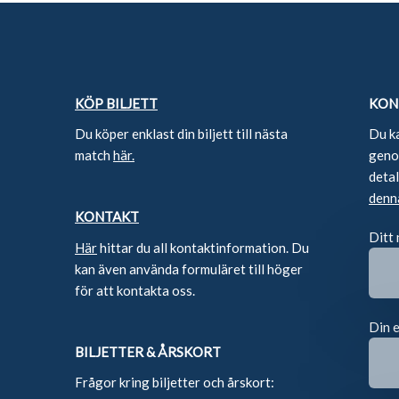
KÖP BILJETT
KON
Du köper enklast din biljett till nästa
Du k
match
här.
genom
deta
denn
KONTAKT
Ditt
Här
hittar du all kontaktinformation. Du
kan även använda formuläret till höger
för att kontakta oss.
Din 
BILJETTER & ÅRSKORT
Frågor kring biljetter och årskort: