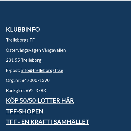
KLUBBINFO
Trelleborgs FF
Östervångsvägen Vångavallen
231 55 Trelleborg
E-post:
info@trelleborgsff.se
Org. nr: 847000-1390
Bankgiro: 692-3783
KÖP 50/50-LOTTER HÄR
TFF-SHOPEN
TFF - EN KRAFT I SAMHÄLLET