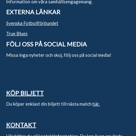
Information om våra samhällsengagemang.
EXTERNA LÄNKAR
Svenska Fotbollförbundet
True Blues
FÖLJ OSS PÅ SOCIAL MEDIA
Missa inga nyheter och skoj, följ oss på social media!
KÖP BILJETT
Du köper enklast din biljett till nästa match
här.
KONTAKT
Här
hittar du all kontaktinformation. Du kan även använda