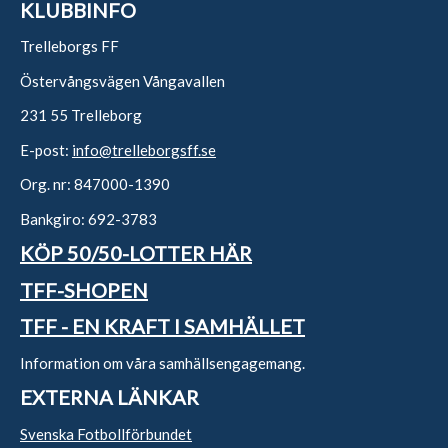
KLUBBINFO
Trelleborgs FF
Östervångsvägen Vångavallen
231 55 Trelleborg
E-post:
info@trelleborgsff.se
Org. nr: 847000-1390
Bankgiro: 692-3783
KÖP 50/50-LOTTER HÄR
TFF-SHOPEN
TFF - EN KRAFT I SAMHÄLLET
Information om våra samhällsengagemang.
EXTERNA LÄNKAR
Svenska Fotbollförbundet