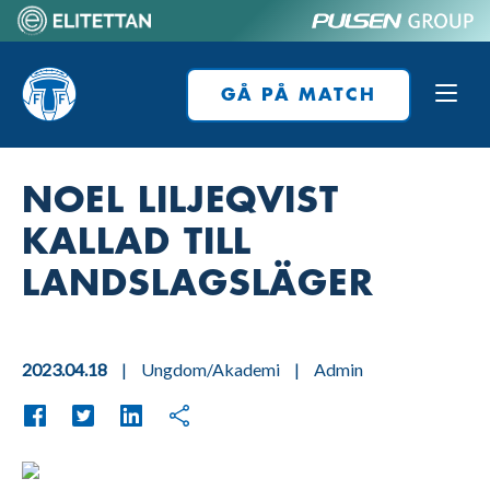
Skip
to
Home
content
GÅ PÅ MATCH
NOEL LILJEQVIST
KALLAD TILL
LANDSLAGSLÄGER
2023.04.18
|
Ungdom/Akademi
|
Admin