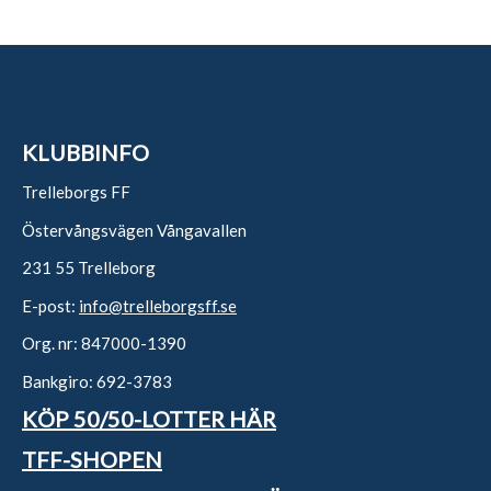
KLUBBINFO
Trelleborgs FF
Östervångsvägen Vångavallen
231 55 Trelleborg
E-post:
info@trelleborgsff.se
Org. nr: 847000-1390
Bankgiro: 692-3783
KÖP 50/50-LOTTER HÄR
TFF-SHOPEN