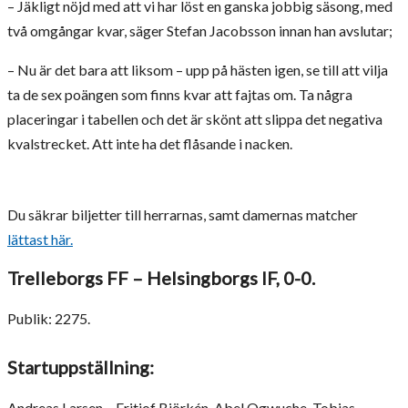
– Jäkligt nöjd med att vi har löst en ganska jobbig säsong, med
två omgångar kvar, säger Stefan Jacobsson innan han avslutar;
– Nu är det bara att liksom – upp på hästen igen, se till att vilja
ta de sex poängen som finns kvar att fajtas om. Ta några
placeringar i tabellen och det är skönt att slippa det negativa
kvalstrecket. Att inte ha det flåsande i nacken.
Du säkrar biljetter till herrarnas, samt damernas matcher
lättast här.
Trelleborgs FF – Helsingborgs IF, 0-0.
Publik: 2275.
Startuppställning:
Andreas Larsen – Fritjof Björkén, Abel Ogwuche, Tobias