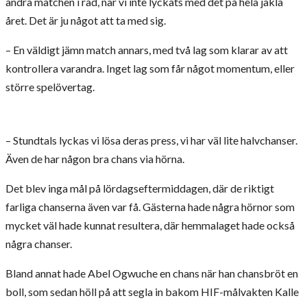
andra matchen i rad, när vi inte lyckats med det på hela jäkla
året. Det är ju något att ta med sig.
– En väldigt jämn match annars, med två lag som klarar av att
kontrollera varandra. Inget lag som får något momentum, eller
större spelövertag.
– Stundtals lyckas vi lösa deras press, vi har väl lite halvchanser.
Även de har någon bra chans via hörna.
Det blev inga mål på lördagseftermiddagen, där de riktigt
farliga chanserna även var få. Gästerna hade några hörnor som
mycket väl hade kunnat resultera, där hemmalaget hade också
några chanser.
Bland annat hade Abel Ogwuche en chans när han chansbröt en
boll, som sedan höll på att segla in bakom HIF-målvakten Kalle