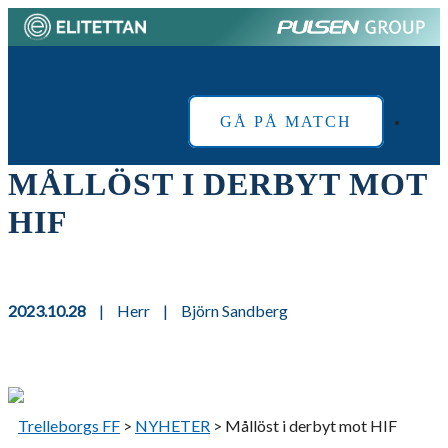
Skip
to
Home
content
GÅ PÅ MATCH
MÅLLÖST I DERBYT MOT
HIF
2023.10.28
|
Herr
|
Björn Sandberg
Trelleborgs FF
>
NYHETER
>
Mållöst i derbyt mot HIF