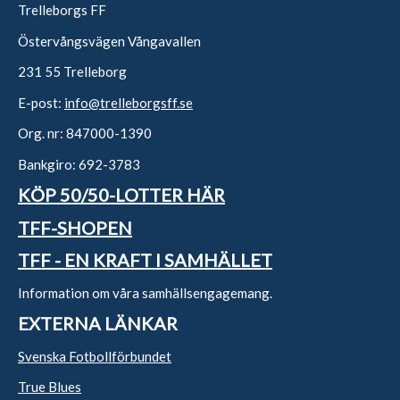
Trelleborgs FF
Östervångsvägen Vångavallen
231 55 Trelleborg
E-post:
info@trelleborgsff.se
Org. nr: 847000-1390
Bankgiro: 692-3783
KÖP 50/50-LOTTER HÄR
TFF-SHOPEN
TFF - EN KRAFT I SAMHÄLLET
Information om våra samhällsengagemang.
EXTERNA LÄNKAR
Svenska Fotbollförbundet
True Blues