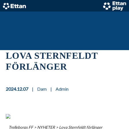
Skip
to
content
Home
LOVA STERNFELDT
FÖRLÄNGER
2024.12.07
|
Dam
|
Admin
Trelleborgs FF
>
NYHETER
>
Lova Sternfeldt förlänger