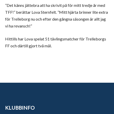
”Det känns jättebra att ha skrivit på för mitt tredje år med
TFF!” berättar Lova Sternfelt. ”Mitt hjärta brinner lite extra
för Trelleborg nu och efter den gångna säsongen är allt jag
vi ha revansch!”
Hittills har Lova spelat 51 tävlingsmatcher för Trelleborgs
FF och därtill gjort två mål.
KLUBBINFO