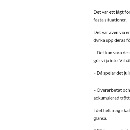
Det var ett lågt f
fasta situationer.
Det var även via e
dyrka upp deras fö
– Det kan vara de 
gör vi ju inte. Vi 
– Då spelar det ju i
– Överarbetat och 
ackumulerad trötth
I det helt magiska
glänsa.