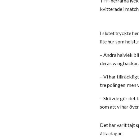
TFF-herrarna lyck
kvitterade i match
I slutet tryckte h
lite hur som helst,
– Andra halvlek bli
deras wingbackar.
– Vi har tillräckli
tre poängen, men vi
– Skövde gör det br
som att vi har över
Det har varit tajt
åtta dagar.