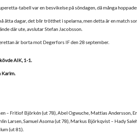
Superetta-tabell var en besvikelse på söndagen, då många hoppades
å åtta dagar, det blir trötthet i spelarna, men detta är en match s
nde där ute, avslutar Stefan Jacobsson.
erettan är borta mot Degerfors IF den 28 september.
kövde AIK, 1-1.
h Karim.
en – Fritiof Björkén (ut 78), Abel Ogwuche, Mattias Andersson,
ahlin Larsen, Samuel Asoma (ut 78), Markus Björkqvist – Hady Saleh
um (ut 81).