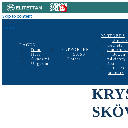
Skip to content
Home
PARTNERS
Vinster
LAGEN
med ett
SUPPORTER
Dam
samarbete
Herr
50/50-
Boxen
Akademi
Lotter
Advisory
Ungdom
Board
TFF:s
partners
KRY
SKÖ