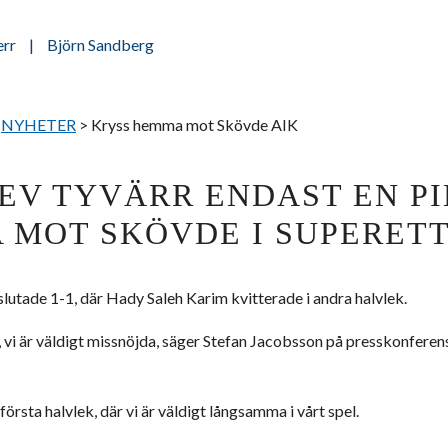
rr
|
Björn Sandberg
>
NYHETER
>
Kryss hemma mot Skövde AIK
EV TYVÄRR ENDAST EN P
 MOT SKÖVDE I SUPERETT
utade 1-1, där Hady Saleh Karim kvitterade i andra halvlek.
, vi är väldigt missnöjda, säger Stefan Jacobsson på presskonfere
örsta halvlek, där vi är väldigt långsamma i vårt spel.