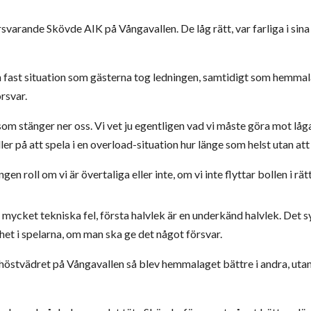
örsvarande Skövde AIK på Vångavallen. De låg rätt, var farliga i sin
n fast situation som gästerna tog ledningen, samtidigt som hemmal
rsvar.
som stänger ner oss. Vi vet ju egentligen vad vi måste göra mot låg
håller på att spela i en overload-situation hur länge som helst utan 
ngen roll om vi är övertaliga eller inte, om vi inte flyttar bollen i rätt 
mycket tekniska fel, första halvlek är en underkänd halvlek. Det syn
et i spelarna, om man ska ge det något försvar.
 höstvädret på Vångavallen så blev hemmalaget bättre i andra, utan