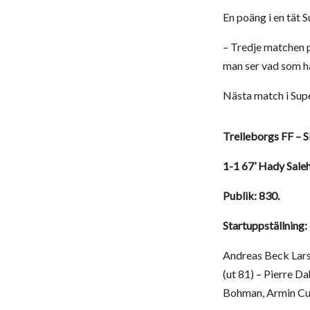
En poäng i en tät 
– Tredje matchen p
man ser vad som hä
Nästa match i Sup
Trelleborgs FF – S
1-1 67’ Hady Sale
Publik: 830.
Startuppställning:
Andreas Beck Lars
(ut 81) – Pierre D
Bohman, Armin Cul