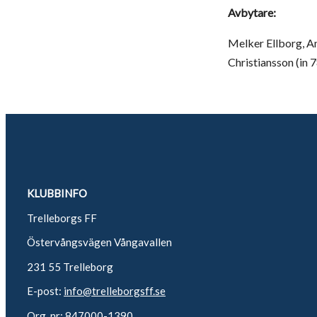
Avbytare:
Melker Ellborg, Am
Christiansson (in 
KLUBBINFO
Trelleborgs FF
Östervångsvägen Vångavallen
231 55 Trelleborg
E-post:
info@trelleborgsff.se
Org. nr: 847000-1390