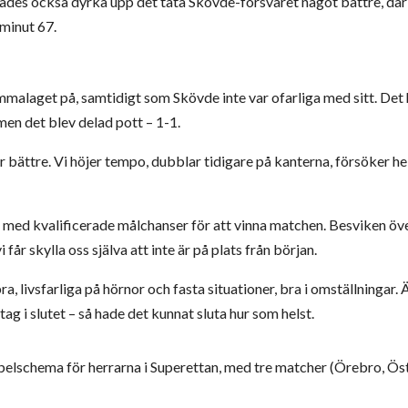
ades också dyrka upp det täta Skövde-försvaret något bättre, dä
minut 67.
emmalaget på, samtidigt som Skövde inte var ofarliga med sitt. Det
 men det blev delad pott – 1-1.
r bättre. Vi höjer tempo, dubblar tidigare på kanterna, försöker hel
gt med kvalificerade målchanser för att vinna matchen. Besviken över
 får skylla oss själva att inte är på plats från början.
a, livsfarliga på hörnor och fasta situationer, bra i omställningar
tag i slutet – så hade det kunnat sluta hur som helst.
 spelschema för herrarna i Superettan, med tre matcher (Örebro, Ö