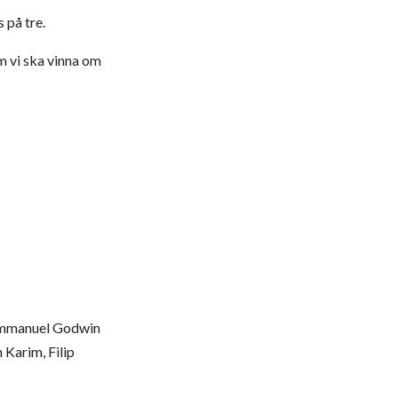
 på tre.
om vi ska vinna om
 Emmanuel Godwin
 Karim, Filip