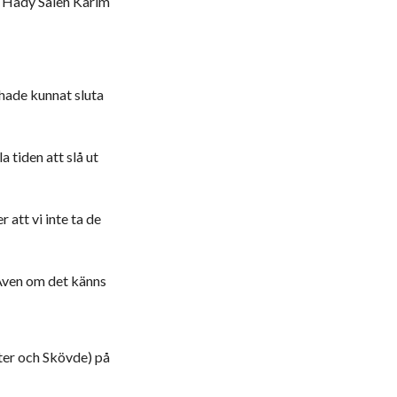
r Hady Saleh Karim
 hade kunnat sluta
a tiden att slå ut
 att vi inte ta de
. Även om det känns
ster och Skövde) på