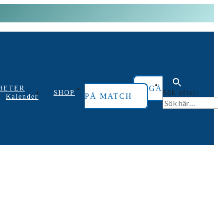
GÅ
HETER
Sök efter:
SHOP
PÅ MATCH
Kalender