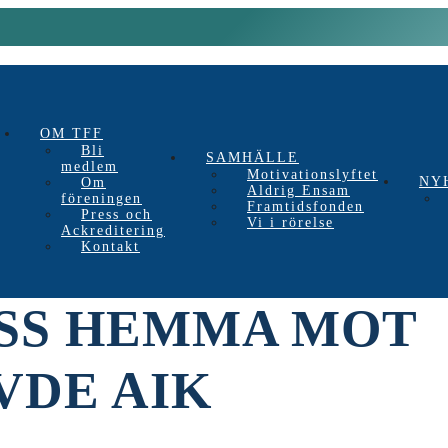
OM TFF
Bli
SAMHÄLLE
medlem
Motivationslyftet
NY
Om
Aldrig Ensam
föreningen
Framtidsfonden
Press och
Vi i rörelse
Ackreditering
Kontakt
SS HEMMA MOT
VDE AIK