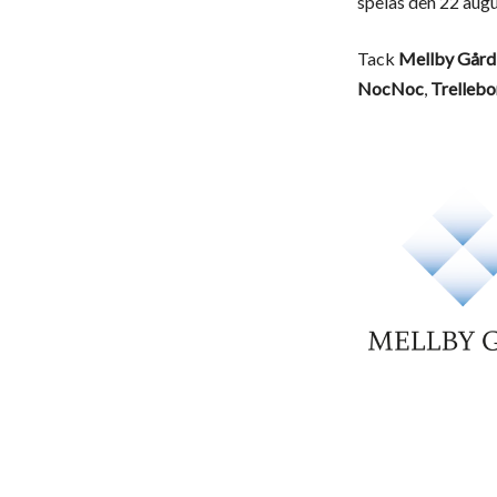
spelas den 22 augu
Tack
Mellby Gård
NocNoc
,
Trelleb