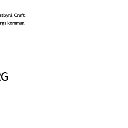
tbyrå
,
Craft
,
orgs kommun
.