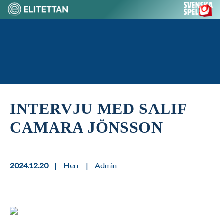
Skip
to
content
Home
INTERVJU MED SALIF
CAMARA JÖNSSON
2024.12.20
|
Herr
|
Admin