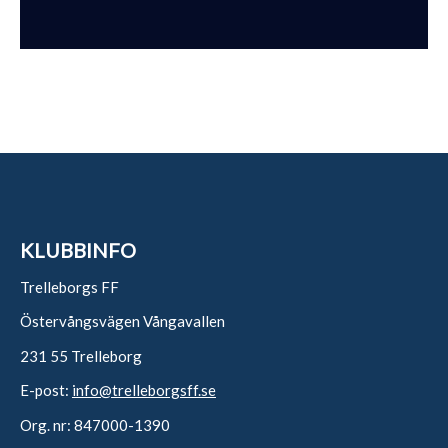
KLUBBINFO
Trelleborgs FF
Östervångsvägen Vångavallen
231 55 Trelleborg
E-post:
info@trelleborgsff.se
Org. nr: 847000-1390