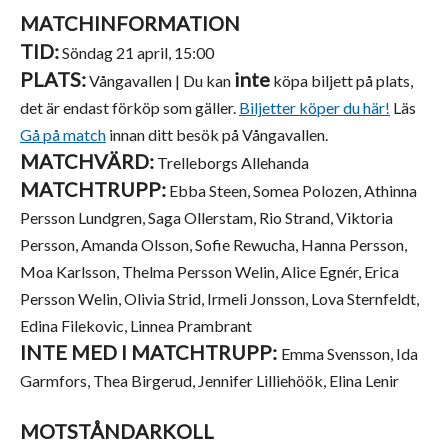
MATCHINFORMATION
TID:
Söndag 21 april, 15:00
PLATS:
inte
Vångavallen | Du kan
köpa biljett på plats,
det är endast förköp som gäller.
Biljetter köper du här!
Läs
Gå på match
innan ditt besök på Vångavallen.
MATCHVÄRD:
Trelleborgs Allehanda
MATCHTRUPP:
Ebba Steen, Somea Polozen, Athinna
Persson Lundgren, Saga Ollerstam, Rio Strand, Viktoria
Persson, Amanda Olsson, Sofie Rewucha, Hanna Persson,
Moa Karlsson, Thelma Persson Welin, Alice Egnér, Erica
Persson Welin, Olivia Strid, Irmeli Jonsson, Lova Sternfeldt,
Edina Filekovic, Linnea Prambrant
INTE MED I MATCHTRUPP:
Emma Svensson, Ida
Garmfors, Thea Birgerud, Jennifer Lilliehöök, Elina Lenir
MOTSTÅNDARKOLL