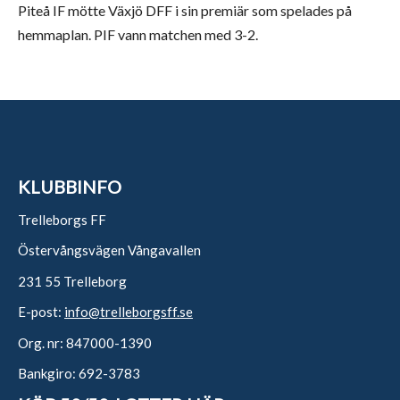
Piteå IF mötte Växjö DFF i sin premiär som spelades på
hemmaplan. PIF vann matchen med 3-2.
KLUBBINFO
Trelleborgs FF
Östervångsvägen Vångavallen
231 55 Trelleborg
E-post:
info@trelleborgsff.se
Org. nr: 847000-1390
Bankgiro: 692-3783