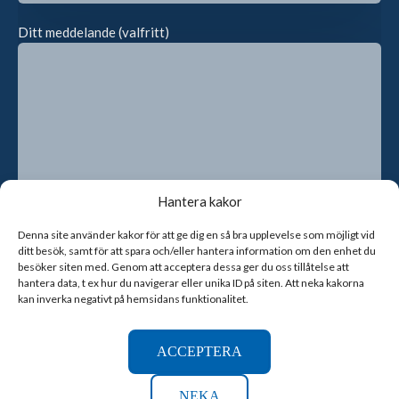
Ditt meddelande (valfritt)
Hantera kakor
Denna site använder kakor för att ge dig en så bra upplevelse som möjligt vid
ditt besök, samt för att spara och/eller hantera information om den enhet du
Genom att kryssa i rutan godkänner du att vi sparar dina
besöker siten med. Genom att acceptera dessa ger du oss tillåtelse att
kontaktuppgifter
hantera data, t ex hur du navigerar eller unika ID på siten. Att neka kakorna
kan inverka negativt på hemsidans funktionalitet.
ACCEPTERA
NEKA