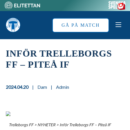
Skip
to
Home
content
GÅ PÅ MATCH
INFÖR TRELLEBORGS
FF – PITEÅ IF
2024.04.20
|
Dam
|
Admin
Trelleborgs FF
>
NYHETER
>
Inför Trelleborgs FF – Piteå IF