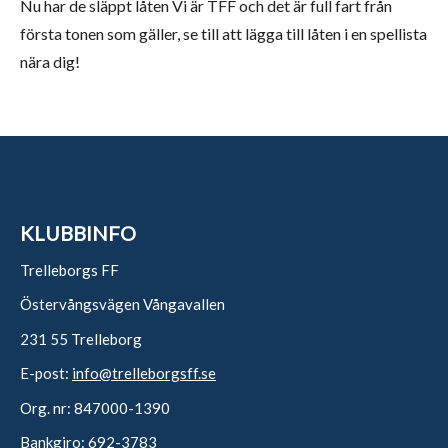
Nu har de släppt låten Vi är TFF och det är full fart från
första tonen som gäller, se till att lägga till låten i en spellista
nära dig!
KLUBBINFO
Trelleborgs FF
Östervångsvägen Vångavallen
231 55 Trelleborg
E-post:
info@trelleborgsff.se
Org. nr: 847000-1390
Bankgiro: 692-3783