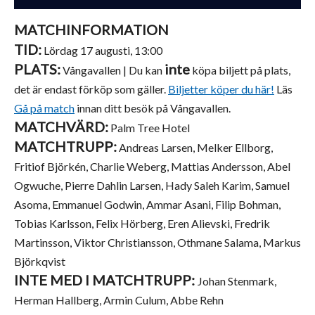
MATCHINFORMATION
TID:
Lördag 17 augusti, 13:00
PLATS:
inte
Vångavallen | Du kan
köpa biljett på plats,
det är endast förköp som gäller.
Biljetter köper du här!
Läs
Gå på match
innan ditt besök på Vångavallen.
MATCHVÄRD:
Palm Tree Hotel
MATCHTRUPP:
Andreas Larsen, Melker Ellborg,
Fritiof Björkén, Charlie Weberg, Mattias Andersson, Abel
Ogwuche, Pierre Dahlin Larsen, Hady Saleh Karim, Samuel
Asoma, Emmanuel Godwin, Ammar Asani, Filip Bohman,
Tobias Karlsson, Felix Hörberg, Eren Alievski, Fredrik
Martinsson, Viktor Christiansson, Othmane Salama, Markus
Björkqvist
INTE MED I MATCHTRUPP:
Johan Stenmark,
Herman Hallberg, Armin Culum, Abbe Rehn