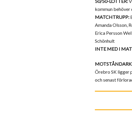
50/50-LOTTER:
Vi
kommun behöver du 
MATCHTRUPP:
E
Amanda Olsson, Ro
Erica Persson Weli
Schönhult
INTE MED I MA
MOTSTÅNDARK
Örebro SK ligger p
och senast förlo