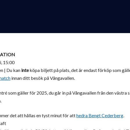
ATION
i, 15:00
n | Du kan
inte
köpa biljett på plats, det är endast förköp som gäll
match
innan ditt besök på Vångavallen.
ré som gäller för 2025, du går in på Vångavallen från den västra s
.
er det att hållas en tyst minut för att
hedra Bengt Cederberg
.
aft