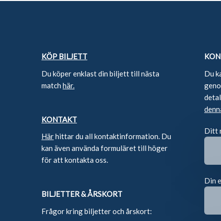
KÖP BILJETT
KON
Du köper enklast din biljett till nästa
Du k
match
här.
genom
deta
denn
KONTAKT
Ditt
Här
hittar du all kontaktinformation. Du
kan även använda formuläret till höger
för att kontakta oss.
Din 
BILJETTER & ÅRSKORT
Frågor kring biljetter och årskort: