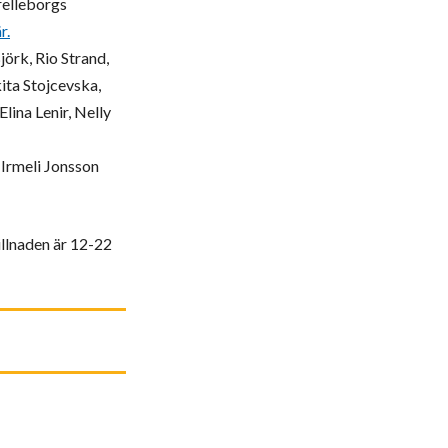
Trelleborgs
r.
örk, Rio Strand,
ita Stojcevska,
lina Lenir, Nelly
 Irmeli Jonsson
illnaden är 12-22