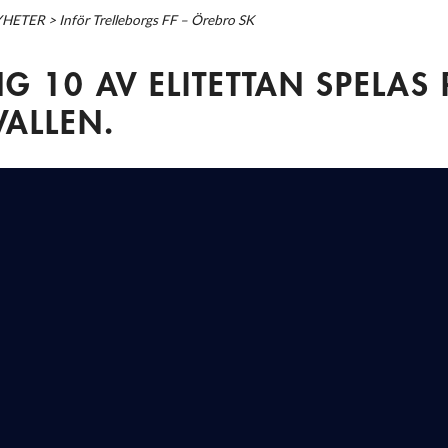
YHETER
>
Inför Trelleborgs FF – Örebro SK
 10 AV ELITETTAN SPELAS 
ALLEN.