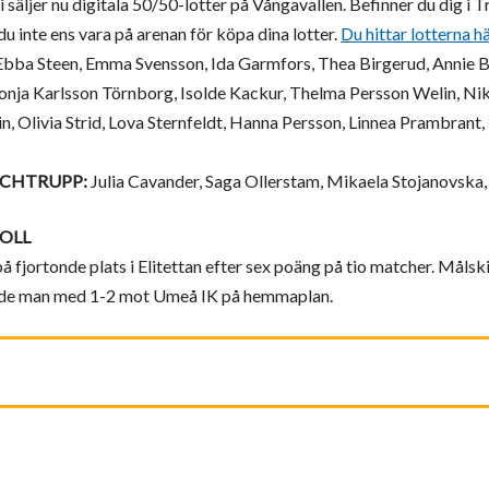
 säljer nu digitala 50/50-lotter på Vångavallen. Befinner du dig i 
inte ens vara på arenan för köpa dina lotter.
Du hittar lotterna hä
bba Steen, Emma Svensson, Ida Garmfors, Thea Birgerud, Annie Bj
nja Karlsson Törnborg, Isolde Kackur, Thelma Persson Welin, Nik
n, Olivia Strid, Lova Sternfeldt, Hanna Persson, Linnea Prambrant, E
TCHTRUPP:
Julia Cavander, Saga Ollerstam, Mikaela Stojanovska,
OLL
å fjortonde plats i Elitettan efter sex poäng på tio matcher. Målsk
rade man med 1-2 mot Umeå IK på hemmaplan.