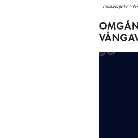
Trelleborgs FF
>
N
OMGÅNG
VÅNGAV