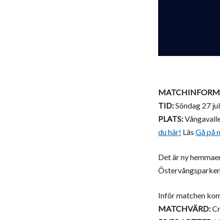
MATCHINFORM
TID:
Söndag 27 jul
PLATS:
Vångavalle
du här!
Läs
Gå på 
Det är ny hemmaent
Östervångsparken
Inför matchen komm
MATCHVÄRD:
Cr