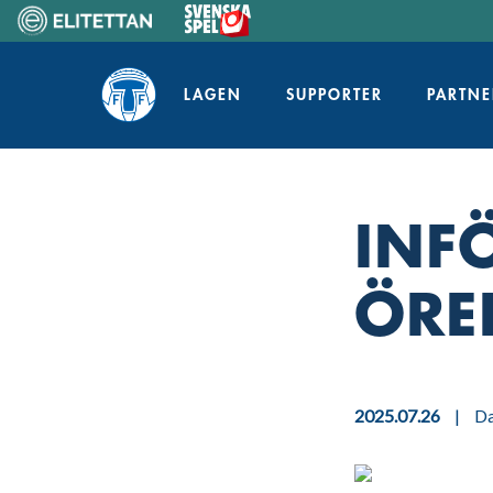
Skip
to
Home
content
LAGEN
SUPPORTER
PARTNE
INF
ÖRE
2025.07.26
|
D