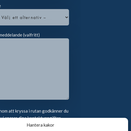
e
meddelande (valfritt)
om att kryssa i rutan godkänner du
 vi sparar dina kontaktuppgifter
Hantera kakor