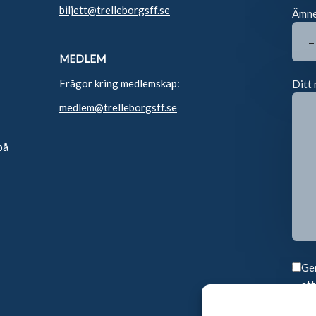
biljett@trelleborgsff.se
Ämn
MEDLEM
Frågor kring medlemskap:
Ditt 
medlem@trelleborgsff.se
på
Gen
att