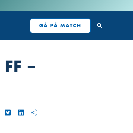
GÅ PÅ MATCH
FF –