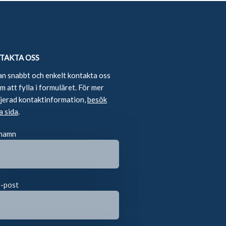
TAKTA OSS
an snabbt och enkelt kontakta oss
 att fylla i formuläret. För mer
ljerad kontaktinformation,
besök
a sida
.
 namn
e-post