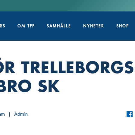
RS
OM TFF
SAMHÄLLE
NYHETER
SHOP
ÖR TRELLEBORGS 
BRO SK
am
|
Admin