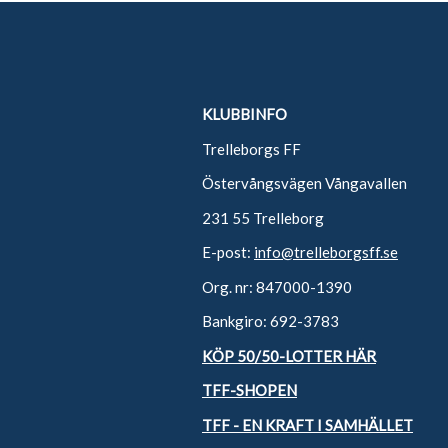
KLUBBINFO
Trelleborgs FF
Östervångsvägen Vångavallen
231 55 Trelleborg
E-post:
info@trelleborgsff.se
Org. nr: 847000-1390
Bankgiro: 692-3783
KÖP 50/50-LOTTER HÄR
TFF-SHOPEN
TFF - EN KRAFT I SAMHÄLLET