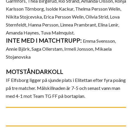
Garmfors, Thea Birgerud, Rio Strand, Amanda Olsson, Ronja
Karlsson Törnborg, Isolde Kackur, Thelma Persson Welin,
Nikita Stojcevska, Erica Persson Welin, Olivia Strid, Lova
Sternfeldt, Hanna Persson, Linnea Prambrant, Elina Lenir,
Amanda Haynes, Tuva Malmquist.
INTE MED I MATCHTRUPP:
Emma Svensson,
Annie Björk, Saga Ollerstam, Irmeli Jonsson, Mikaela
Stojanovska
MOTSTÅNDARKOLL
IF Elfsborg ligger på sjunde plats i Elitettan efter fyra poäng
på tre matcher. Målskillnaden är 7-5 och senast vann man
med 4-1 mot Team TG FF på bortaplan.