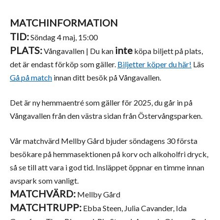
MATCHINFORMATION
TID:
Söndag 4 maj, 15:00
PLATS:
inte
Vångavallen | Du kan
köpa biljett på plats,
det är endast förköp som gäller.
Biljetter köper du här!
Läs
Gå på match
innan ditt besök på Vångavallen.
Det är ny hemmaentré som gäller för 2025, du går in på
Vångavallen från den västra sidan från Östervångsparken.
Vår matchvärd Mellby Gård bjuder söndagens 30 första
besökare på hemmasektionen på korv och alkoholfri dryck,
så se till att vara i god tid. Insläppet öppnar en timme innan
avspark som vanligt.
MATCHVÄRD:
Mellby Gård
MATCHTRUPP:
Ebba Steen, Julia Cavander, Ida