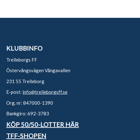
KLUBBINFO
Trelleborgs FF
Östervångsvägen Vångavallen
231 55 Trelleborg
E-post:
info@trelleborgsff.se
Org. nr: 847000-1390
Bankgiro: 692-3783
KÖP 50/50-LOTTER HÄR
TFF-SHOPEN