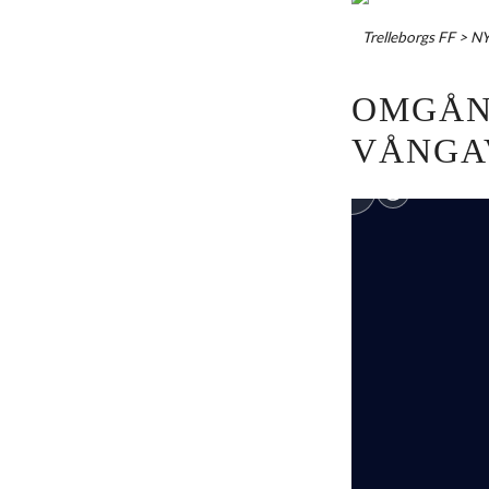
Trelleborgs FF
>
N
OMGÅNG
VÅNGA