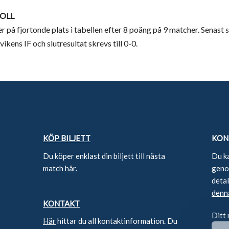
OLL
er på fjortonde plats i tabellen efter 8 poäng på 9 matcher. Senast
kens IF och slutresultat skrevs till 0-0.
KÖP BILJETT
KON
Du köper enklast din biljett till nästa
Du k
match
här.
genom
deta
denn
KONTAKT
Ditt
Här
hittar du all kontaktinformation. Du