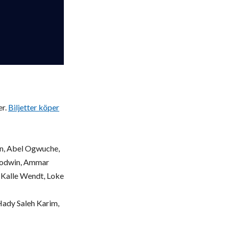
er.
Biljetter köper
on, Abel Ogwuche,
 Godwin, Ammar
, Kalle Wendt, Loke
Hady Saleh Karim,