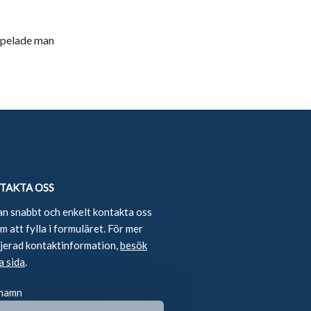
 spelade man
TAKTA OSS
an snabbt och enkelt kontakta oss
 att fylla i formuläret. För mer
ljerad kontaktinformation,
besök
a sida
.
 namn