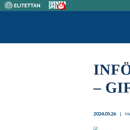
Skip
to
content
Home
INF
– GI
2024.05.26
|
He