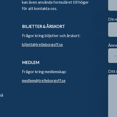
kan även använda formuläret till höger
för att kontakta oss.
Din 
BILJETTER & ÅRSKORT
Frågor kring biljetter och årskort:
biljett@trelleborgsff.se
Ämn
MEDLEM
Ditt 
Frågor kring medlemskap:
medlem@trelleborgsff.se
på