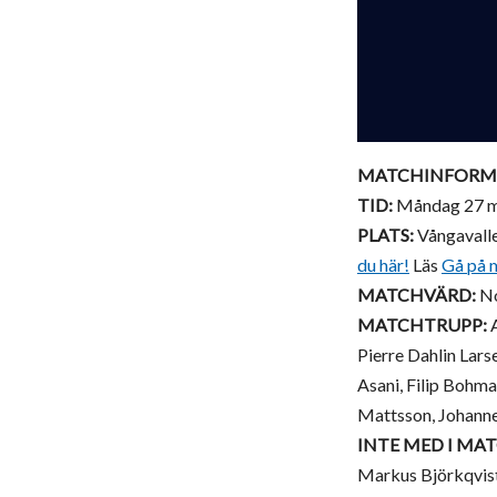
MATCHINFORM
TID:
Måndag 27 ma
PLATS:
Vångavalle
du här!
Läs
Gå på 
MATCHVÄRD:
N
MATCHTRUPP:
A
Pierre Dahlin Lar
Asani, Filip Bohma
Mattsson, Johann
INTE MED I MA
Markus Björkqvis