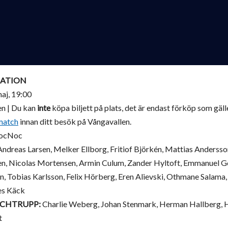
ATION
j, 19:00
n | Du kan
inte
köpa biljett på plats, det är endast förköp som gäll
match
innan ditt besök på Vångavallen.
ocNoc
ndreas Larsen, Melker Ellborg, Fritiof Björkén, Mattias Anderss
sen, Nicolas Mortensen, Armin Culum, Zander Hyltoft, Emmanuel
n, Tobias Karlsson, Felix Hörberg, Eren Alievski, Othmane Salama
es Käck
TCHTRUPP:
Charlie Weberg, Johan Stenmark, Herman Hallberg, 
t