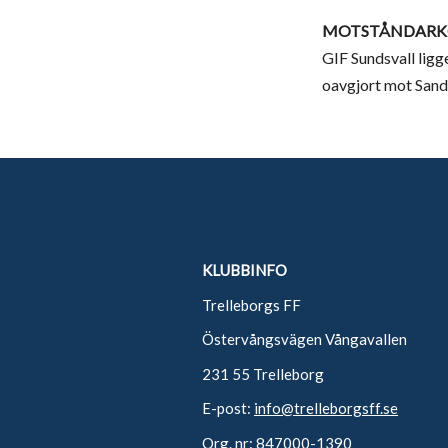
MOTSTÅNDARK
GIF Sundsvall ligg
oavgjort mot Sandvi
KLUBBINFO
Trelleborgs FF
Östervångsvägen Vångavallen
231 55 Trelleborg
E-post:
info@trelleborgsff.se
Org. nr: 847000-1390