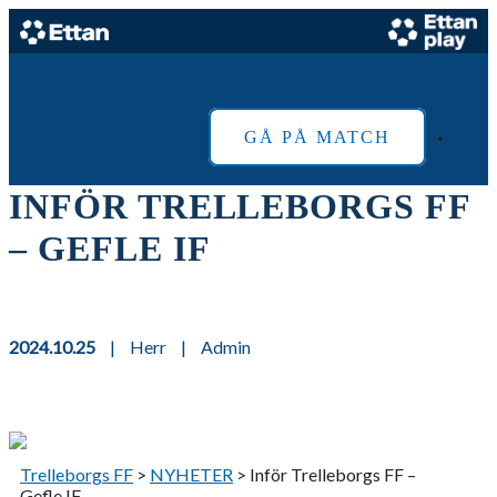
Skip
to
Home
content
GÅ PÅ MATCH
INFÖR TRELLEBORGS FF
– GEFLE IF
2024.10.25
|
Herr
|
Admin
Trelleborgs FF
>
NYHETER
>
Inför Trelleborgs FF –
Gefle IF