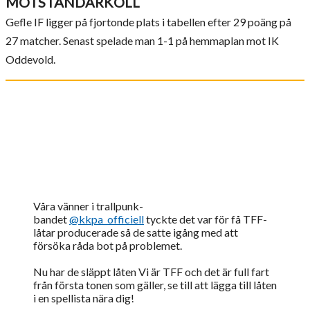
MOTSTÅNDARKOLL
Gefle IF ligger på fjortonde plats i tabellen efter 29 poäng på
27 matcher. Senast spelade man 1-1 på hemmaplan mot IK
Oddevold.
Våra vänner i trallpunk-
bandet
@kkpa_officiell
tyckte det var för få TFF-
låtar producerade så de satte igång med att
försöka råda bot på problemet.
Nu har de släppt låten Vi är TFF och det är full fart
från första tonen som gäller, se till att lägga till låten
i en spellista nära dig!