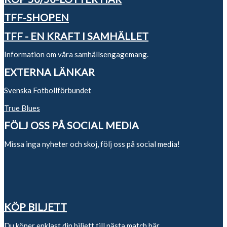
TFF-SHOPEN
TFF - EN KRAFT I SAMHÄLLET
Information om våra samhällsengagemang.
EXTERNA LÄNKAR
Svenska Fotbollförbundet
True Blues
FÖLJ OSS PÅ SOCIAL MEDIA
Missa inga nyheter och skoj, följ oss på social media!
KÖP BILJETT
Du köper enklast din biljett till nästa match
här.