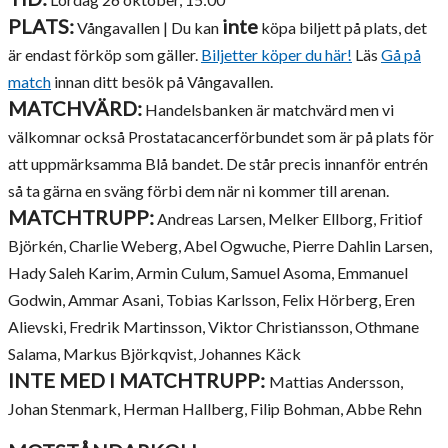
PLATS:
inte
Vångavallen | Du kan
köpa biljett på plats, det
är endast förköp som gäller.
Biljetter köper du här!
Läs
Gå på
match
innan ditt besök på Vångavallen.
MATCHVÄRD:
Handelsbanken är matchvärd men vi
välkomnar också Prostatacancerförbundet som är på plats för
att uppmärksamma Blå bandet. De står precis innanför entrén
så ta gärna en sväng förbi dem när ni kommer till arenan.
MATCHTRUPP:
Andreas Larsen, Melker Ellborg, Fritiof
Björkén, Charlie Weberg, Abel Ogwuche, Pierre Dahlin Larsen,
Hady Saleh Karim, Armin Culum, Samuel Asoma, Emmanuel
Godwin, Ammar Asani, Tobias Karlsson, Felix Hörberg, Eren
Alievski, Fredrik Martinsson, Viktor Christiansson, Othmane
Salama, Markus Björkqvist, Johannes Käck
INTE MED I MATCHTRUPP:
Mattias Andersson,
Johan Stenmark, Herman Hallberg, Filip Bohman, Abbe Rehn