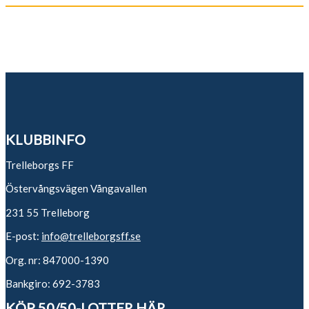
KLUBBINFO
Trelleborgs FF
Östervångsvägen Vångavallen
231 55 Trelleborg
E-post:
info@trelleborgsff.se
Org. nr: 847000-1390
Bankgiro: 692-3783
KÖP 50/50-LOTTER HÄR