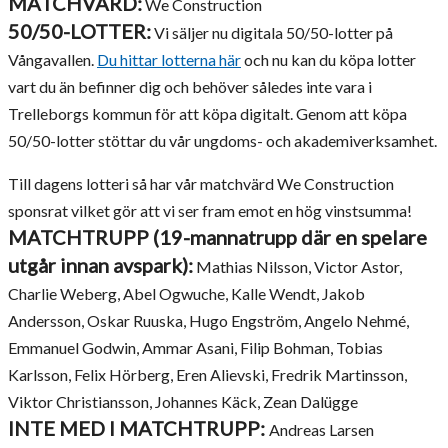
MATCHVÄRD:
We Construction
50/50-LOTTER:
Vi säljer nu digitala 50/50-lotter på
Vångavallen.
Du hittar lotterna här
och nu kan du köpa lotter
vart du än befinner dig och behöver således inte vara i
Trelleborgs kommun för att köpa digitalt. Genom att köpa
50/50-lotter stöttar du vår ungdoms- och akademiverksamhet.
Till dagens lotteri så har vår matchvärd We Construction
sponsrat vilket gör att vi ser fram emot en hög vinstsumma!
MATCHTRUPP (19-mannatrupp där en spelare
utgår innan avspark):
Mathias Nilsson, Victor Astor,
Charlie Weberg, Abel Ogwuche, Kalle Wendt, Jakob
Andersson, Oskar Ruuska, Hugo Engström, Angelo Nehmé,
Emmanuel Godwin, Ammar Asani, Filip Bohman, Tobias
Karlsson, Felix Hörberg, Eren Alievski, Fredrik Martinsson,
Viktor Christiansson, Johannes Käck, Zean Dalügge
INTE MED I MATCHTRUPP:
Andreas Larsen