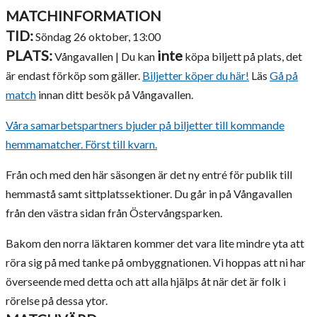
MATCHINFORMATION
TID:
Söndag 26 oktober, 13:00
PLATS:
inte
Vångavallen | Du kan
köpa biljett på plats, det
är endast förköp som gäller.
Biljetter köper du här!
Läs
Gå på
match
innan ditt besök på Vångavallen.
Våra samarbetspartners bjuder på biljetter till kommande
hemmamatcher. Först till kvarn.
Från och med den här säsongen är det ny entré för publik till
hemmastå samt sittplatssektioner. Du går in på Vångavallen
från den västra sidan från Östervångsparken.
Bakom den norra läktaren kommer det vara lite mindre yta att
röra sig på med tanke på ombyggnationen. Vi hoppas att ni har
överseende med detta och att alla hjälps åt när det är folk i
rörelse på dessa ytor.