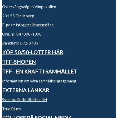
Östervångsvägen Vångavallen
231 55 Trelleborg
E-post:
info@trelleborgsff.se
Org. nr: 847000-1390
Bankgiro: 692-3783
KÖP 50/50-LOTTER HÄR
TFF-SHOPEN
TFF - EN KRAFT I SAMHÄLLET
Information om våra samhällsengagemang.
EXTERNA LÄNKAR
Svenska Fotbollförbundet
True Blues
FÖLJ OSS PÅ SOCIAL MEDIA