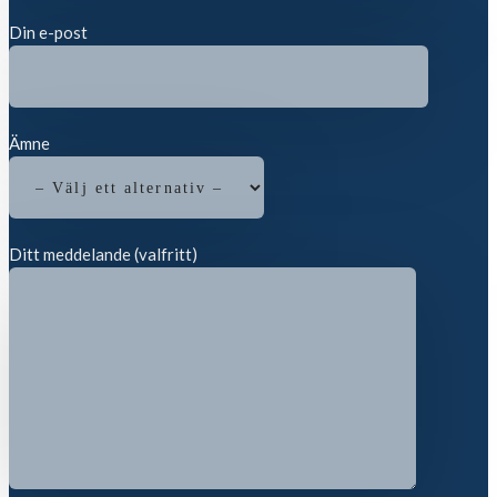
Din e-post
Ämne
Ditt meddelande (valfritt)