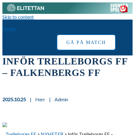
Skip to content
Home
GÅ PÅ MATCH
INFÖR TRELLEBORGS FF
– FALKENBERGS FF
2025.10.25
|
Herr
|
Admin
Trelleborgs FF
>
NYHETER
>
Inför Trelleborgs FF –