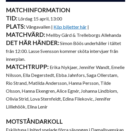
MATCHINFORMATION
TID:
Lördag 15 april, 13:00
PLATS:
Vångavallen |
Köp biljetter här
|
MATCHVÄRD:
Mellby Gård & Trelleborgs Allehanda
DET HÄR HÄNDER:
Simon Böös underhåller i tältet
från 12:00. Lasse Svensson kommer sköta intervjuer från
innerplan.
MATCHTRUPP:
Erika Nykjaer, Jennifer Wandt, Emelie
Nilsson, Ella Degerstedt, Ebba Jahnfors, Saga Ollerstam,
Rio Strand, Matilda Andersson, Hanna Persson, Tilde
Olsson, Hanna Ekengren, Alice Egnér, Johanna Lindblom,
Olivia Strid, Lova Sternfeldt, Edina Filekovic, Jennifer
Lilliehöök, Elina Lenir
MOTSTÅNDARKOLL
Eskilstuna United spelade förra säsongen i Damallsvenskan