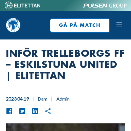
Skip
to
Home
content
GÅ PÅ MATCH
INFÖR TRELLEBORGS FF
– ESKILSTUNA UNITED
| ELITETTAN
2023.04.19
|
Dam
|
Admin