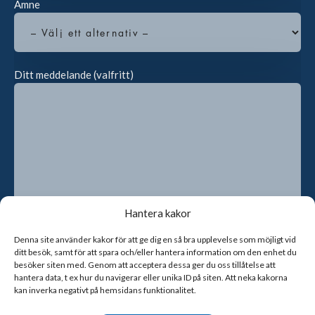
Ämne
Ditt meddelande (valfritt)
Hantera kakor
Denna site använder kakor för att ge dig en så bra upplevelse som möjligt vid
ditt besök, samt för att spara och/eller hantera information om den enhet du
Genom att kryssa i rutan godkänner du att vi sparar dina
besöker siten med. Genom att acceptera dessa ger du oss tillåtelse att
kontaktuppgifter
hantera data, t ex hur du navigerar eller unika ID på siten. Att neka kakorna
kan inverka negativt på hemsidans funktionalitet.