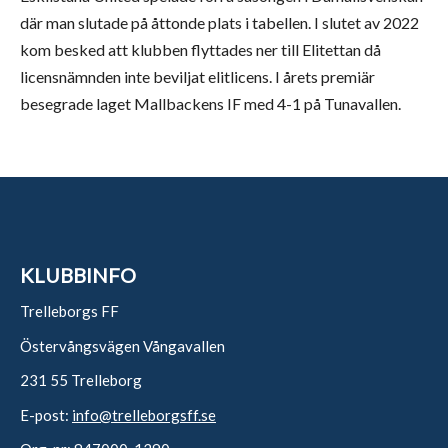
där man slutade på åttonde plats i tabellen. I slutet av 2022
kom besked att klubben flyttades ner till Elitettan då
licensnämnden inte beviljat elitlicens. I årets premiär
besegrade laget Mallbackens IF med 4-1 på Tunavallen.
KLUBBINFO
Trelleborgs FF
Östervångsvägen Vångavallen
231 55 Trelleborg
E-post:
info@trelleborgsff.se