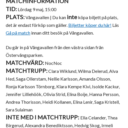
MATCHINFORMATION
TID:
Lördag 9 maj, 15:00
PLATS:
inte
Vångavallen | Du kan
köpa biljett på plats,
det är endast förköp som gäller.
Biljetter köper du här!
Läs
Gå på match
innan ditt besök på Vångavallen.
Du går in på Vångavallen från den västra sidan från
Östervångsparken.
MATCHVÄRD:
NocNoc
MATCHTRUPP:
Clara Wiklund, Wilma Delerud, Alva
Hed, Saga Ollerstam, Nellie Karlsson, Amanda Olsson,
Ronja Karlsson Törnborg, Klara Kempe Kivi, Isolde Kackur,
Jennifer Lilliehöök, Olivia Strid, Elina Boije, Hanna Persson,
Andrea Thorisson, Heidi Kollanen, Elina Lenir, Saga Kristell,
Sara Sulaiman
INTE MED I MATCHTRUPP:
Ella Celander, Thea
Birgerud, Alexandra Benediktsson, Hedvig Skog, Irmeli