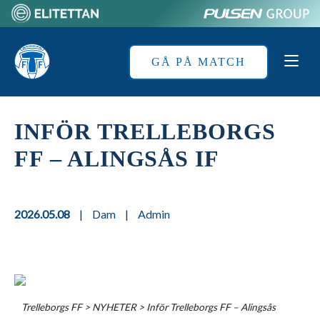
Skip
to
Home
content
GÅ PÅ MATCH
INFÖR TRELLEBORGS
FF – ALINGSÅS IF
2026.05.08
|
Dam
|
Admin
Trelleborgs FF
>
NYHETER
>
Inför Trelleborgs FF – Alingsås