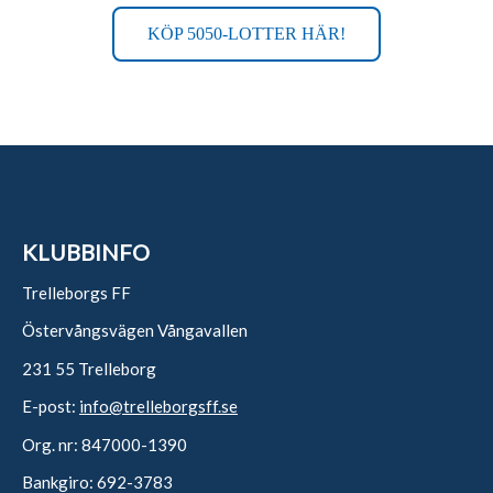
KÖP 5050-LOTTER HÄR!
KLUBBINFO
Trelleborgs FF
Östervångsvägen Vångavallen
231 55 Trelleborg
E-post:
info@trelleborgsff.se
Org. nr: 847000-1390
Bankgiro: 692-3783