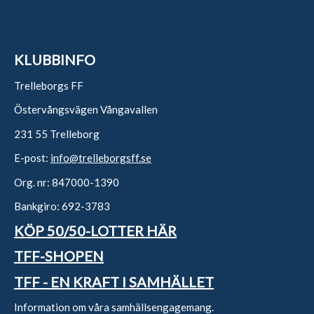
KLUBBINFO
Trelleborgs FF
Östervångsvägen Vångavallen
231 55 Trelleborg
E-post:
info@trelleborgsff.se
Org. nr: 847000-1390
Bankgiro: 692-3783
KÖP 50/50-LOTTER HÄR
TFF-SHOPEN
TFF - EN KRAFT I SAMHÄLLET
Information om våra samhällsengagemang.