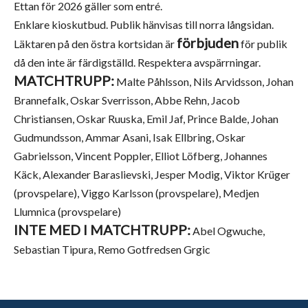
Ettan för 2026 gäller som entré.
Enklare kioskutbud. Publik hänvisas till norra långsidan.
förbjuden
Läktaren på den östra kortsidan är
för publik
då den inte är färdigställd. Respektera avspärrningar.
MATCHTRUPP:
Malte Påhlsson, Nils Arvidsson, Johan
Brannefalk, Oskar Sverrisson, Abbe Rehn, Jacob
Christiansen, Oskar Ruuska, Emil Jaf, Prince Balde, Johan
Gudmundsson, Ammar Asani, Isak Ellbring, Oskar
Gabrielsson, Vincent Poppler, Elliot Löfberg, Johannes
Käck, Alexander Baraslievski, Jesper Modig, Viktor Krüger
(provspelare), Viggo Karlsson (provspelare), Medjen
Llumnica (provspelare)
INTE MED I MATCHTRUPP:
Abel Ogwuche,
Sebastian Tipura, Remo Gotfredsen Grgic