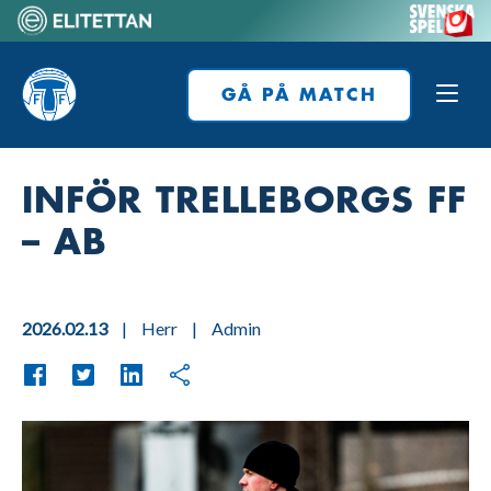
Skip
to
Home
content
GÅ PÅ MATCH
INFÖR TRELLEBORGS FF
– AB
2026.02.13
|
Herr
|
Admin