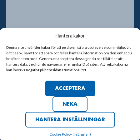
Hantera kakor
Denna site använder kakor för att ge dig en så bra upplevelse som möjligt vid
ditt besök, samt för att spara och/eller hantera information om den enhet du
Genom att kryssa i rutan godkänner du att vi sparar dina
besöker siten med. Genom att acceptera dessa ger du oss tillåtelse att
kontaktuppgifter
hantera data, t ex hur du navigerar eller unika ID på siten. Att neka kakorna
kan inverka negativt på hemsidans funktionalitet.
ACCEPTERA
NEKA
COPYRIGHT © 2023 TRELLEBORGS FF
COOKIE POLICY
HANTERA INSTÄLLNINGAR
UTVECKLAD AV
Cookie Policy