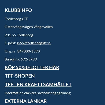
KLUBBINFO
Trelleborgs FF
Östervångsvägen Vångavallen
231 55 Trelleborg
E-post:
info@trelleborgsff.se
Org. nr: 847000-1390
Bankgiro: 692-3783
KÖP 50/50-LOTTER HÄR
TFF-SHOPEN
TFF - EN KRAFT I SAMHÄLLET
Information om våra samhällsengagemang.
EXTERNA LÄNKAR