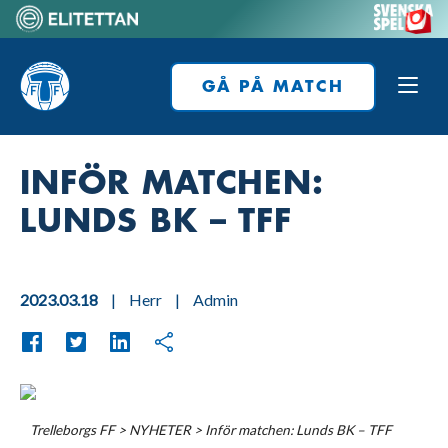
Skip
to
Home
content
GÅ PÅ MATCH
INFÖR MATCHEN:
LUNDS BK – TFF
2023.03.18
|
Herr
|
Admin
Trelleborgs FF
>
NYHETER
>
Inför matchen: Lunds BK – TFF