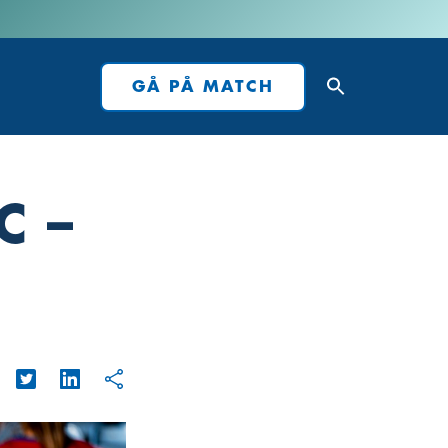
GÅ PÅ MATCH
C –