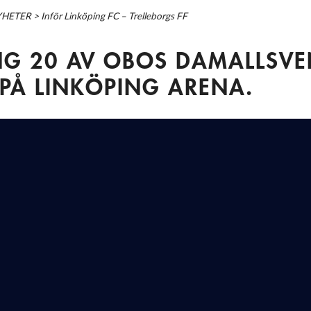
YHETER
>
Inför Linköping FC – Trelleborgs FF
G 20 AV OBOS DAMALLSV
 PÅ LINKÖPING ARENA.