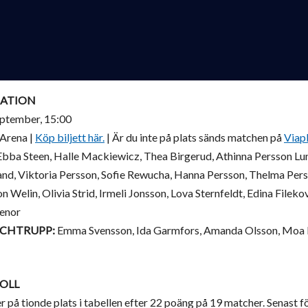
ATION
ptember, 15:00
Arena |
Köp biljett här.
| Är du inte på plats sänds matchen på
Viap
bba Steen, Halle Mackiewicz, Thea Birgerud, Athinna Persson Lu
and, Viktoria Persson, Sofie Rewucha, Hanna Persson, Thelma Pers
n Welin, Olivia Strid, Irmeli Jonsson, Lova Sternfeldt, Edina Filekov
Lenor
TCHTRUPP:
Emma Svensson, Ida Garmfors, Amanda Olsson, Moa K
OLL
r på tionde plats i tabellen efter 22 poäng på 19 matcher. Senast