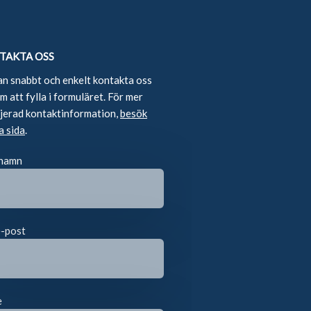
TAKTA OSS
an snabbt och enkelt kontakta oss
 att fylla i formuläret. För mer
ljerad kontaktinformation,
besök
a sida
.
 namn
e-post
e