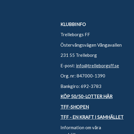
KLUBBINFO
Trelleborgs FF
Östervångsvägen Vångavallen
231 55 Trelleborg
E-post:
info@trelleborgsff.se
Org. nr: 847000-1390
Bankgiro: 692-3783
KÖP 50/50-LOTTER HÄR
TFF-SHOPEN
TFF - EN KRAFT I SAMHÄLLET
Information om våra