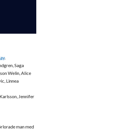
lay
.
ndgren, Saga
son Welin, Alice
ic, Linnea
arlsson, Jennifer
 förlorade man med