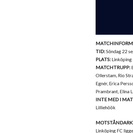
MATCHINFORM
TID:
Söndag 22 se
PLATS:
Linköping 
MATCHTRUPP:
E
Ollerstam, Rio Str
Egnér, Erica Persso
Prambrant, Elina 
INTE MED I MA
Lilliehöök
MOTSTÅNDARK
Linköping FC ligge