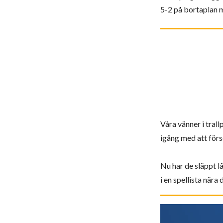
5-2 på bortaplan 
Våra vänner i tra
igång med att för
Nu har de släppt låt
i en spellista nära 