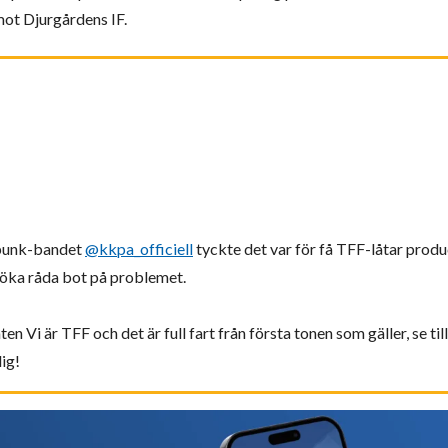
mot Djurgårdens IF.
llpunk-bandet
@kkpa_officiell
tyckte det var för få TFF-låtar produ
söka råda bot på problemet.
en Vi är TFF och det är full fart från första tonen som gäller, se till 
dig!