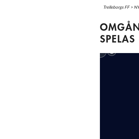
Trelleborgs FF
>
N
OMGÅN
SPELAS