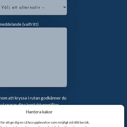
meddelande (valfritt)
om att kryssa i rutan godkänner du
 vi sparar dina kontaktuppgifter
Hantera kakor
ör att ge dig en så bra upplevelse som möjligt vid ditt besök,