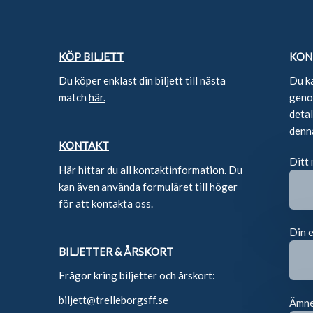
KÖP BILJETT
KON
Du köper enklast din biljett till nästa
Du k
match
här.
genom
deta
denn
KONTAKT
Ditt
Här
hittar du all kontaktinformation. Du
kan även använda formuläret till höger
för att kontakta oss.
Din 
BILJETTER & ÅRSKORT
Frågor kring biljetter och årskort:
biljett@trelleborgsff.se
Ämn