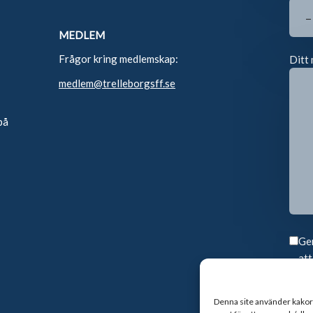
MEDLEM
Frågor kring medlemskap:
Ditt 
medlem@trelleborgsff.se
på
Gen
att
Denna site använder kakor f