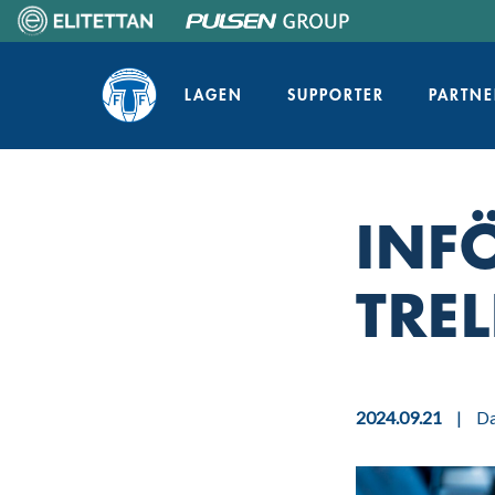
Skip
to
Home
content
LAGEN
SUPPORTER
PARTNE
INF
TRE
2024.09.21
|
D