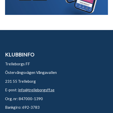
KLUBBINFO
Trelleborgs FF
Östervångsvägen Vångavallen
231 55 Trelleborg
E-post:
info@trelleborgsff.se
Org. nr: 847000-1390
Bankgiro: 692-3783