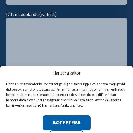
Ditt meddelande (valfritt)
Hantera kakor
Denna site använder kakor för att ge dig en så bra upplevelse som möjligt vid
ditt besök, samt för att spara och/eller hantera information om den enhet du
Genom att kryssa i rutan godkänner du att vi sparar dina
besöker siten med. Genom att acceptera dessa ger du oss tillåtelse att
kontaktuppgifter
hantera data, t ex hur du navigerar eller unika ID på siten. Att neka kakorna
kan inverka negativt på hemsidans funktionalitet.
ACCEPTERA