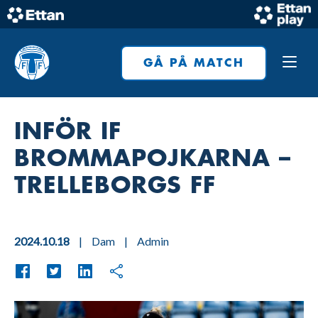
Skip
to
Home
content
GÅ PÅ MATCH
INFÖR IF
BROMMAPOJKARNA –
TRELLEBORGS FF
2024.10.18
|
Dam
|
Admin