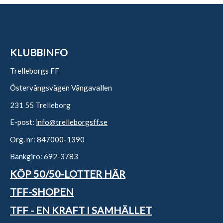
KLUBBINFO
Trelleborgs FF
Östervångsvägen Vångavallen
231 55 Trelleborg
E-post:
info@trelleborgsff.se
Org. nr: 847000-1390
Bankgiro: 692-3783
KÖP 50/50-LOTTER HÄR
TFF-SHOPEN
TFF - EN KRAFT I SAMHÄLLET