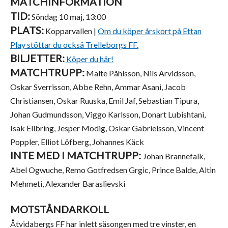
MATCHINFORMATION
TID:
Söndag 10 maj, 13:00
PLATS:
Kopparvallen |
Om du köper årskort på Ettan
Play stöttar du också Trelleborgs FF.
BILJETTER:
Köper du här!
MATCHTRUPP:
Malte Påhlsson, Nils Arvidsson,
Oskar Sverrisson, Abbe Rehn, Ammar Asani, Jacob
Christiansen, Oskar Ruuska, Emil Jaf, Sebastian Tipura,
Johan Gudmundsson, Viggo Karlsson, Donart Lubishtani,
Isak Ellbring, Jesper Modig, Oskar Gabrielsson, Vincent
Poppler, Elliot Löfberg, Johannes Käck
INTE MED I MATCHTRUPP:
Johan Brannefalk,
Abel Ogwuche, Remo Gotfredsen Grgic, Prince Balde, Altin
Mehmeti, Alexander Baraslievski
MOTSTÅNDARKOLL
Åtvidabergs FF har inlett säsongen med tre vinster, en