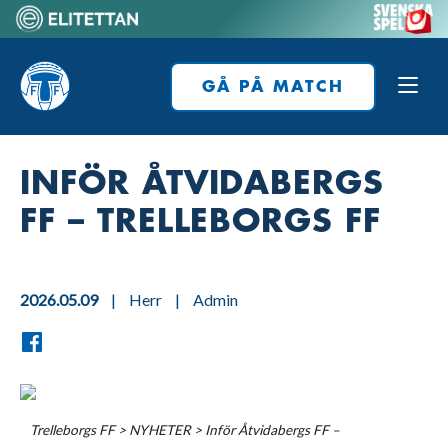
Skip
to
Home
content
GÅ PÅ MATCH
INFÖR ÅTVIDABERGS
FF – TRELLEBORGS FF
2026.05.09
|
Herr
|
Admin
Trelleborgs FF
>
NYHETER
>
Inför Åtvidabergs FF –