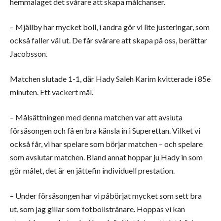
hemmalaget det svårare att skapa målchanser.
– Mjällby har mycket boll, i andra gör vi lite justeringar, som
också faller väl ut. De får svårare att skapa på oss, berättar
Jacobsson.
Matchen slutade 1-1, där Hady Saleh Karim kvitterade i 85e
minuten. Ett vackert mål.
– Målsättningen med denna matchen var att avsluta
försäsongen och få en bra känsla in i Superettan. Vilket vi
också får, vi har spelare som börjar matchen – och spelare
som avslutar matchen. Bland annat hoppar ju Hady in som
gör målet, det är en jättefin individuell prestation.
– Under försäsongen har vi påbörjat mycket som sett bra
ut, som jag gillar som fotbollstränare. Hoppas vi kan