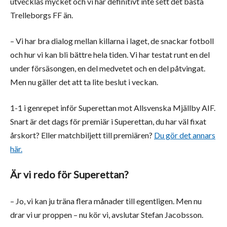
utvecklas mycket och vi har definitivt inte sett det bästa
Trelleborgs FF än.
– Vi har bra dialog mellan killarna i laget, de snackar fotboll
och hur vi kan bli bättre hela tiden. Vi har testat runt en del
under försäsongen, en del medvetet och en del påtvingat.
Men nu gäller det att ta lite beslut i veckan.
1-1 i genrepet inför Superettan mot Allsvenska Mjällby AIF.
Snart är det dags för premiär i Superettan, du har väl fixat
årskort? Eller matchbiljett till premiären?
Du gör det annars
här.
Är vi redo för Superettan?
– Jo, vi kan ju träna flera månader till egentligen. Men nu
drar vi ur proppen – nu kör vi, avslutar Stefan Jacobsson.