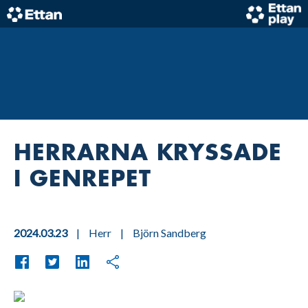
Skip
to
content
Home
HERRARNA KRYSSADE
I GENREPET
2024.03.23
|
Herr
|
Björn Sandberg