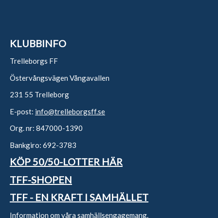
KLUBBINFO
Trelleborgs FF
Östervångsvägen Vångavallen
231 55 Trelleborg
E-post:
info@trelleborgsff.se
Org. nr: 847000-1390
Bankgiro: 692-3783
KÖP 50/50-LOTTER HÄR
TFF-SHOPEN
TFF - EN KRAFT I SAMHÄLLET
Information om våra samhällsengagemang.