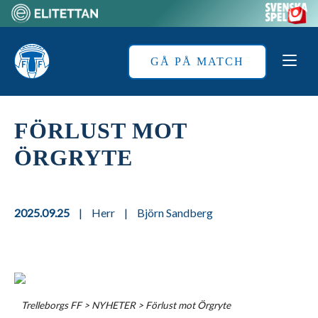
Skip
to
Home
content
GÅ PÅ MATCH
FÖRLUST MOT
ÖRGRYTE
2025.09.25
|
Herr
|
Björn Sandberg
Trelleborgs FF
>
NYHETER
>
Förlust mot Örgryte