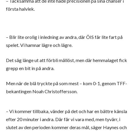
– Tacksamma att de inte hade precisionen på sina chanser i
första halvlek.
– Blir lite orolig i inledning av andra, där ÖIS får lite fart på
spelet. Vi hamnar lägre och lägre.
Det såg länge ut att förbli mållöst, men där hemmalaget fick
grepp en bit in på andra.
Men när de blå tryckte på som mest – kom 0-1, genom TFF-
bekantingen Noah Christoffersson.
– Vi kommer tillbaka, vänder på det och har en bättre känsla
efter 20 minuter i andra. Där får vi vara med, men tyvärr, i
slutet av den perioden kommer deras mål, säger Haynes och