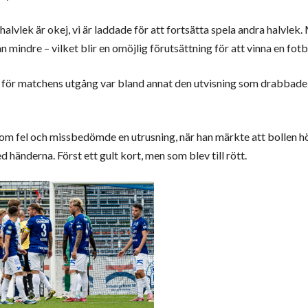
halvlek är okej, vi är laddade för att fortsätta spela andra halvlek.
an mindre – vilket blir en omöjlig förutsättning för att vinna en fot
n för matchens utgång var bland annat den utvisning som drabbade
m fel och missbedömde en utrusning, när han märkte att bollen höl
 händerna. Först ett gult kort, men som blev till rött.