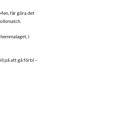
 Men, får göra det
bollsmatch.
 hemmalaget, i
l på att gå förbi –