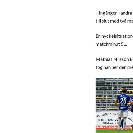
– Ingången i andra 
till slut med två m
En nyckelsituatio
matchminut 51.
Mathias Nilsson ko
tog han ner den med