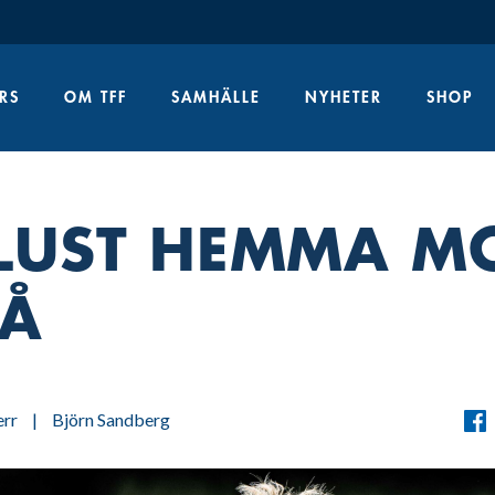
RS
OM TFF
SAMHÄLLE
NYHETER
SHOP
LUST HEMMA M
Å
rr
|
Björn Sandberg