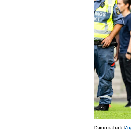
Damerna hade l
ån