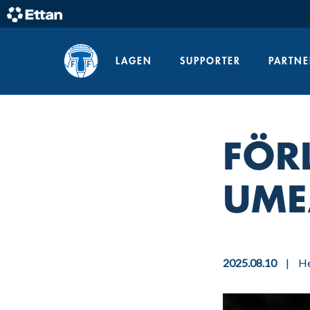
Skip
to
Home
content
LAGEN
SUPPORTER
PARTNE
FÖR
UME
2025.08.10
|
He