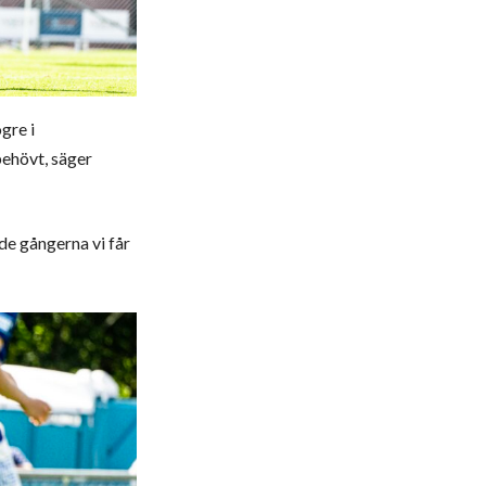
gre i
behövt, säger
 de gångerna vi får