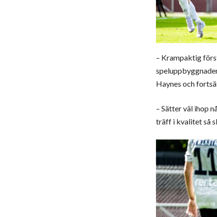
– Krampaktig först
speluppbyggnaden. 
Haynes och fortsä
– Sätter väl ihop n
träff i kvalitet så