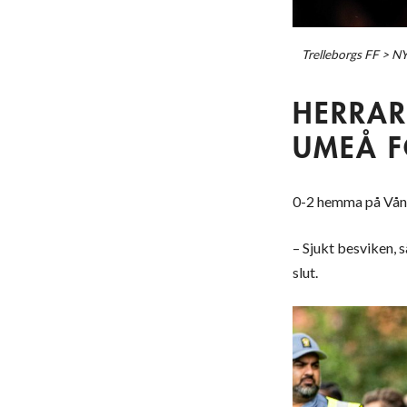
Trelleborgs FF
>
N
HERRAR
UMEÅ F
0-2 hemma på Vånga
– Sjukt besviken,
slut.