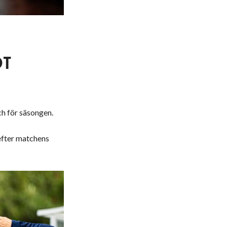
OT
h för säsongen.
efter matchens