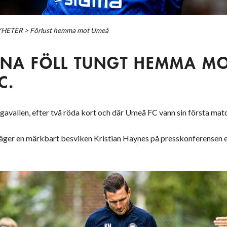
YHETER
>
Förlust hemma mot Umeå
NA FÖLL TUNGT HEMMA M
C.
vallen, efter två röda kort och där Umeå FC vann sin första matc
 säger en märkbart besviken Kristian Haynes på presskonferensen 