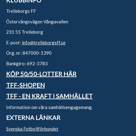
Trelleborgs FF
Östervångsvägen Vångavallen
231 55 Trelleborg
E-post:
info@trelleborgsff.se
Org. nr: 847000-1390
Bankgiro: 692-3783
KÖP 50/50-LOTTER HÄR
TFF-SHOPEN
TFF - EN KRAFT I SAMHÄLLET
Information om våra samhällsengagemang.
EXTERNA LÄNKAR
Svenska Fotbollförbundet