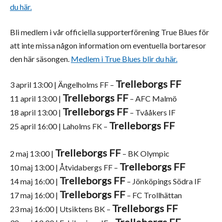
du här.
Bli medlem i vår officiella supporterförening True Blues för
att inte missa någon information om eventuella bortaresor
den här säsongen.
Medlem i True Blues blir du här.
Trelleborgs FF
3 april 13:00 | Ängelholms FF –
Trelleborgs FF
11 april 13:00 |
– AFC Malmö
Trelleborgs FF
18 april 13:00 |
– Tvååkers IF
Trelleborgs FF
25 april 16:00 | Laholms FK –
Trelleborgs FF
2 maj 13:00 |
– BK Olympic
Trelleborgs FF
10 maj 13:00 | Åtvidabergs FF –
Trelleborgs FF
14 maj 16:00 |
– Jönköpings Södra IF
Trelleborgs FF
17 maj 16:00 |
– FC Trollhättan
Trelleborgs FF
23 maj 16:00 | Utsiktens BK –