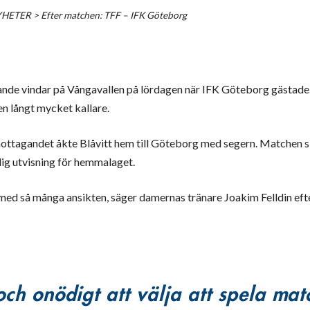
YHETER
>
Efter matchen: TFF – IFK Göteborg
tande vindar på Vångavallen på lördagen när IFK Göteborg gästade. 
den långt mycket kallare.
mottagandet åkte Blåvitt hem till Göteborg med segern. Matchen s
dig utvisning för hemmalaget.
med så många ansikten, säger damernas tränare Joakim Felldin eft
ch onödigt att välja att spela ma