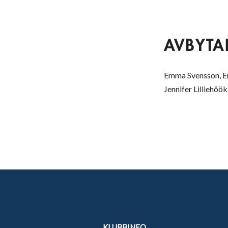
AVBYTA
Emma Svensson, Eme
Jennifer Lilliehöök
KLUBBINFO