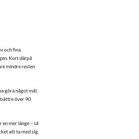
v och fina
gen. Kort därpå
are mindre resten
na göra något mål.
i bättre över 90
är en mer länge – så
cket att ta med sig.