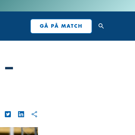
GÅ PÅ MATCH
 –