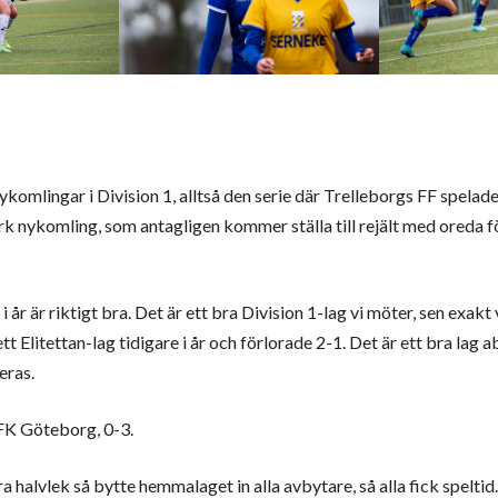
komlingar i Division 1, alltså den serie där Trelleborgs FF spelad
rk nykomling, som antagligen kommer ställa till rejält med oreda f
 i år är riktigt bra. Det är ett bra Division 1-lag vi möter, sen exakt
t Elitettan-lag tidigare i år och förlorade 2-1. Det är ett bra lag 
eras.
IFK Göteborg, 0-3.
ndra halvlek så bytte hemmalaget in alla avbytare, så alla fick speltid.