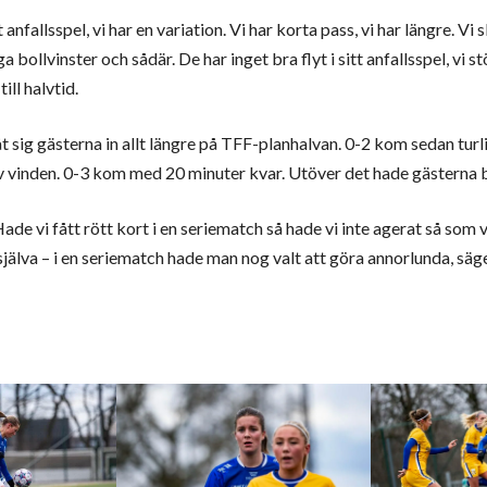
t anfallsspel, vi har en variation. Vi har korta pass, vi har längre. V
 bollvinster och sådär. De har inget bra flyt i sitt anfallsspel, vi s
ill halvtid.
åt sig gästerna in allt längre på TFF-planhalvan. 0-2 kom sedan turli
v vinden. 0-3 kom med 20 minuter kvar. Utöver det hade gästerna bo
ade vi fått rött kort i en seriematch så hade vi inte agerat så som v
jälva – i en seriematch hade man nog valt att göra annorlunda, säge