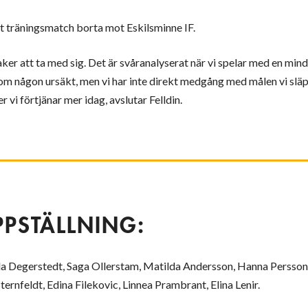
t träningsmatch borta mot Eskilsminne IF.
saker att ta med sig. Det är svåranalyserat när vi spelar med en mind
om någon ursäkt, men vi har inte direkt medgång med målen vi släppe
er vi förtjänar mer idag, avslutar Felldin.
PPSTÄLLNING:
la Degerstedt, Saga Ollerstam, Matilda Andersson, Hanna Persson,
Sternfeldt, Edina Filekovic, Linnea Prambrant, Elina Lenir.