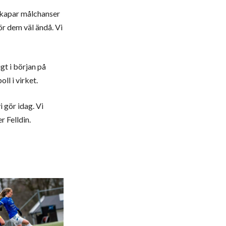
i skapar målchanser
tör dem väl ändå. Vi
gt i början på
ll i virket.
i gör idag. Vi
r Felldin.