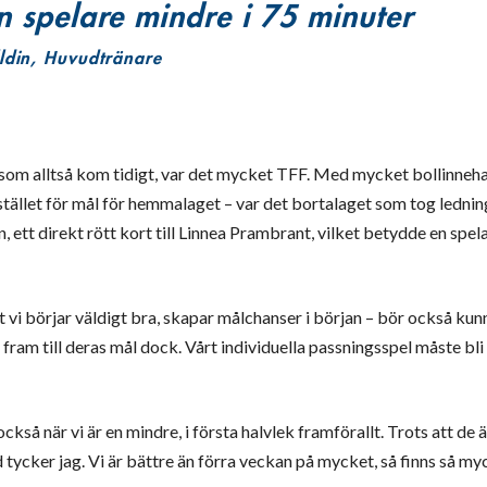
 spelare mindre i 75 minuter
ldin, Huvudtränare
 som alltså kom tidigt, var det mycket TFF. Med mycket bollinneha
tället för mål för hemmalaget – var det bortalaget som tog lednin
, ett direkt rött kort till Linnea Prambrant, vilket betydde en spel
t vi börjar väldigt bra, skapar målchanser i början – bör också kun
 fram till deras mål dock. Vårt individuella passningsspel måste bl
ckså när vi är en mindre, i första halvlek framförallt. Trots att de 
id tycker jag. Vi är bättre än förra veckan på mycket, så finns så my