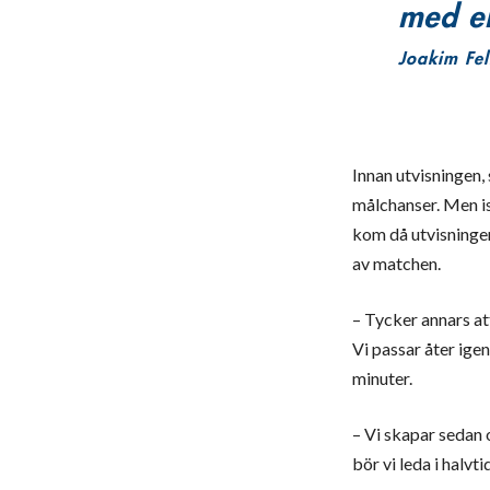
med en
Joakim Fel
Innan utvisningen,
målchanser. Men is
kom då utvisningen
av matchen.
– Tycker annars at
Vi passar åter igen
minuter.
– Vi skapar sedan o
bör vi leda i halvt