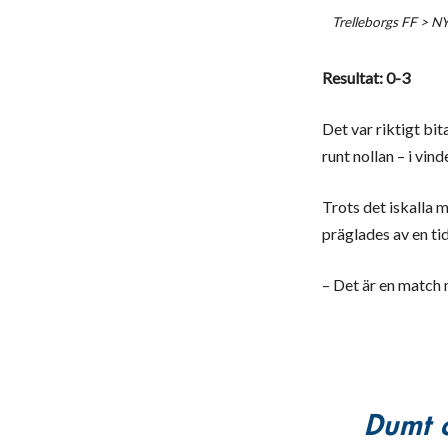
Trelleborgs FF
>
N
Resultat: 0-3
Det var riktigt bi
runt nollan – i vin
Trots det iskalla 
präglades av en ti
– Det är en match 
Dumt o