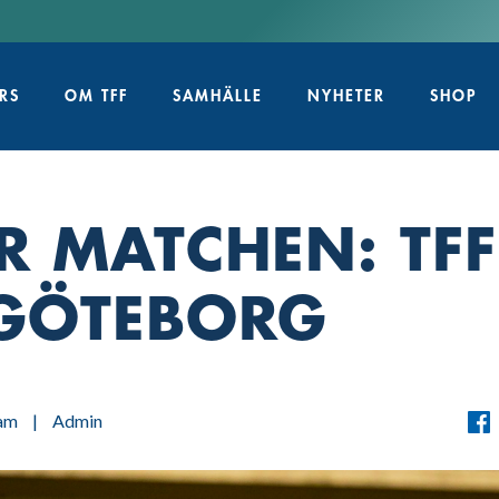
RS
OM TFF
SAMHÄLLE
NYHETER
SHOP
R MATCHEN: TFF
 GÖTEBORG
am
|
Admin