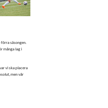
e förra säsongen.
ör många lag i
 var vi ska placera
absolut, men vår