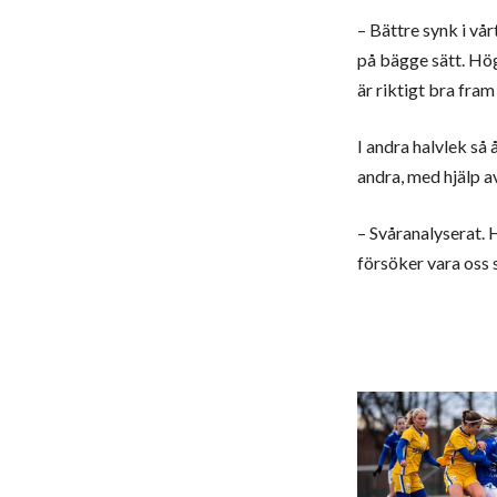
– Bättre synk i vår
på bägge sätt. Höga
är riktigt bra fram t
I andra halvlek så 
andra, med hjälp a
– Svåranalyserat. H
försöker vara oss s