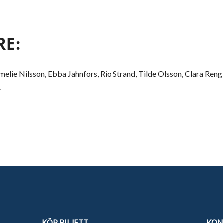
RE:
lie Nilsson, Ebba Jahnfors, Rio Strand, Tilde Olsson, Clara Rengb
.
KÖP BILJETT
KON