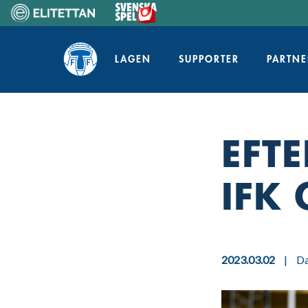
Skip
to
Home
content
LAGEN
SUPPORTER
PARTNE
EFTE
IFK
2023.03.02
|
D