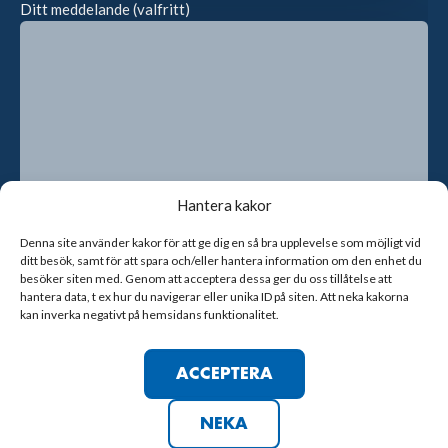
Ditt meddelande (valfritt)
Hantera kakor
Denna site använder kakor för att ge dig en så bra upplevelse som möjligt vid
ditt besök, samt för att spara och/eller hantera information om den enhet du
Genom att kryssa i rutan godkänner du att vi sparar dina
besöker siten med. Genom att acceptera dessa ger du oss tillåtelse att
kontaktuppgifter
hantera data, t ex hur du navigerar eller unika ID på siten. Att neka kakorna
kan inverka negativt på hemsidans funktionalitet.
ACCEPTERA
NEKA
COPYRIGHT © 2023 TRELLEBORGS FF