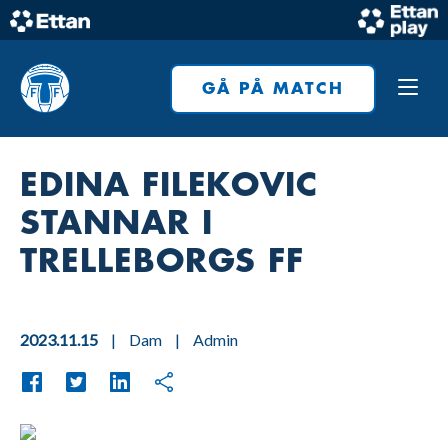
Skip
to
Home
content
GÅ PÅ MATCH
EDINA FILEKOVIC
STANNAR I
TRELLEBORGS FF
2023.11.15
|
Dam
|
Admin