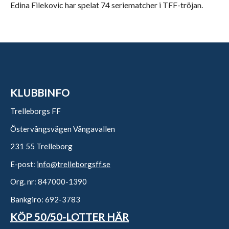
Edina Filekovic har spelat 74 seriematcher i TFF-tröjan.
KLUBBINFO
Trelleborgs FF
Östervångsvägen Vångavallen
231 55 Trelleborg
E-post:
info@trelleborgsff.se
Org. nr: 847000-1390
Bankgiro: 692-3783
KÖP 50/50-LOTTER HÄR