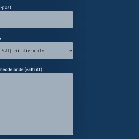
e-post
e
meddelande (valfritt)