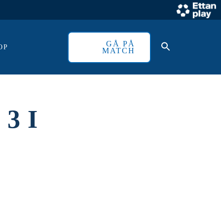
GÅ PÅ
OP
MATCH
3 I