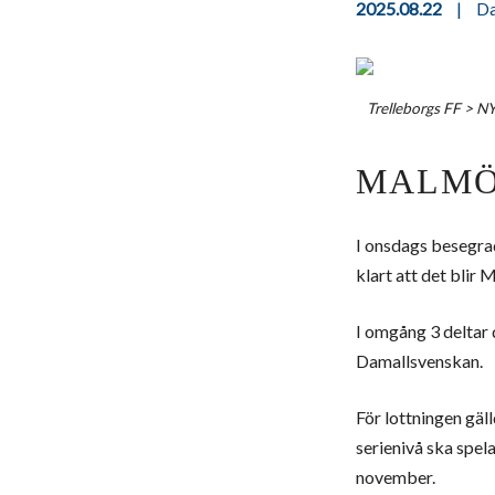
2025.08.22
|
D
Trelleborgs FF
>
N
MALMÖ
I onsdags besegra
klart att det blir
I omgång 3 deltar
Damallsvenskan.
För lottningen gäl
serienivå ska spel
november.