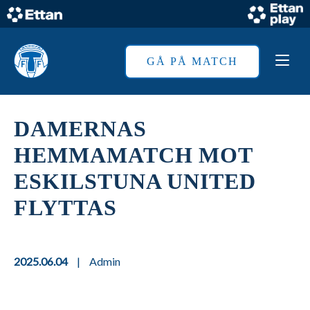
Skip
to
Home
content
GÅ PÅ MATCH
DAMERNAS
HEMMAMATCH MOT
ESKILSTUNA UNITED
FLYTTAS
2025.06.04
|
Admin