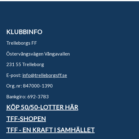
KLUBBINFO
Trelleborgs FF
Östervångsvägen Vångavallen
231 55 Trelleborg
E-post:
info@trelleborgsff.se
Org. nr: 847000-1390
Bankgiro: 692-3783
KÖP 50/50-LOTTER HÄR
TFF-SHOPEN
TFF - EN KRAFT I SAMHÄLLET