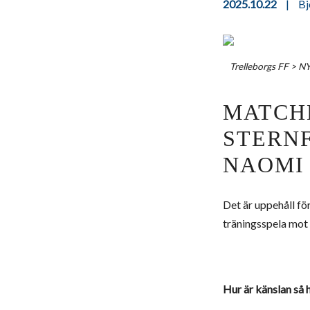
2025.10.22
|
Bj
Trelleborgs FF
>
N
MATCHE
STERN
NAOMI
Det är uppehåll fö
träningsspela mot
Hur är känslan så h