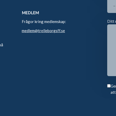
MEDLEM
Ditt 
Frågor kring medlemskap:
medlem@trelleborgsff.se
på
Gen
att