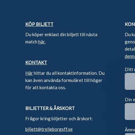
KÖP BILJETT
KON
Du köper enklast din biljett till nästa
Du k
match
här.
genom
deta
denn
KONTAKT
Ditt
Här
hittar du all kontaktinformation. Du
kan även använda formuläret till höger
för att kontakta oss.
Din 
BILJETTER & ÅRSKORT
Frågor kring biljetter och årskort:
biljett@trelleborgsff.se
Ämn