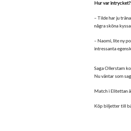
Hur var intrycket?
– Tilde har ju trän
några sköna kyssar
– Naomi, lite ny p
intressanta egensk
Saga Ollerstam kom
Nu väntar som sagt
Match i Elitettan
Köp biljetter till