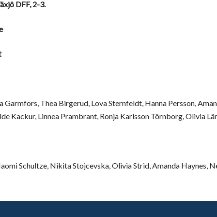
äxjö DFF, 2-3.
e
t
da Garmfors, Thea Birgerud, Lova Sternfeldt, Hanna Persson, Aman
lde Kackur, Linnea Prambrant, Ronja Karlsson Törnborg, Olivia Lä
omi Schultze, Nikita Stojcevska, Olivia Strid, Amanda Haynes, Ne