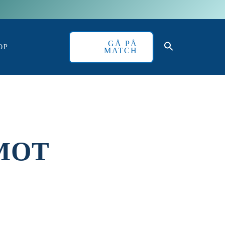
GÅ PÅ
OP
MATCH
MOT