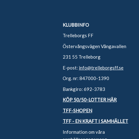
KLUBBINFO
Trelleborgs FF
Östervångsvägen Vångavallen
231 55 Trelleborg
E-post:
info@trelleborgsff.se
Org. nr: 847000-1390
Bankgiro: 692-3783
KÖP 50/50-LOTTER HÄR
TFF-SHOPEN
TFF - EN KRAFT I SAMHÄLLET
Information om våra