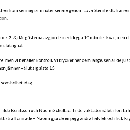
chen kom sen några minuter senare genom Lova Sternfeldt, från en
ion.
ock 2-3, där gästerna avgjorde med dryga 10 minuter kvar, men de
r slutsignal.
are, men vi behåller kontroll. Vi trycker ner dem länge, sen är de ju 
n jämnar väl ut sig sista 15.
 som helhet idag.
 Tilde Benilsson och Naomi Schultze. Tilde vaktade målet i första 
 sitt straffområde – Naomi gjorde en pigg andra halvlek och fick k