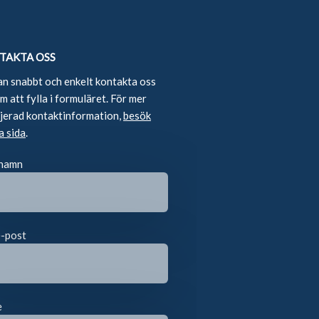
TAKTA OSS
an snabbt och enkelt kontakta oss
 att fylla i formuläret. För mer
ljerad kontaktinformation,
besök
a sida
.
 namn
e-post
e