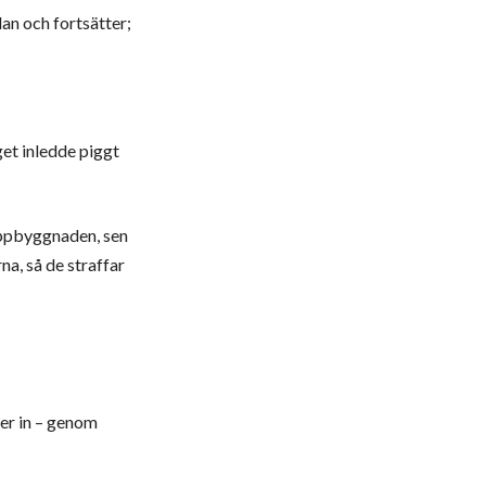
lan och fortsätter;
et inledde piggt
luppbyggnaden, sen
na, så de straffar
ter in – genom