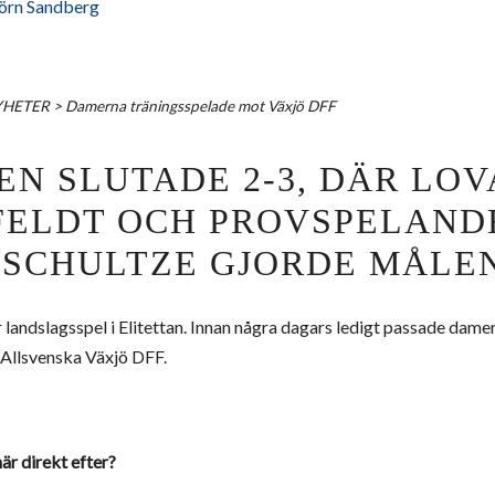
örn Sandberg
YHETER
>
Damerna träningsspelade mot Växjö DFF
N SLUTADE 2-3, DÄR LOV
FELDT OCH PROVSPELAND
 SCHULTZE GJORDE MÅLEN
r landslagsspel i Elitettan. Innan några dagars ledigt passade dame
 Allsvenska Växjö DFF.
är direkt efter?