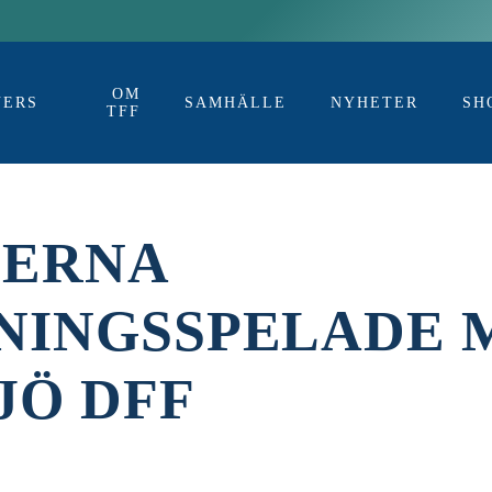
OM
NERS
SAMHÄLLE
NYHETER
SH
TFF
ERNA
NINGSSPELADE 
JÖ DFF