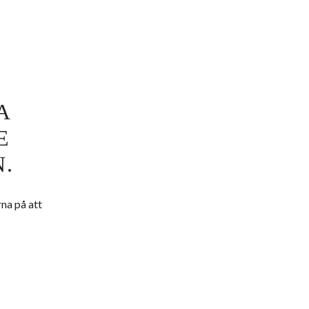
A
E
.
rna på att