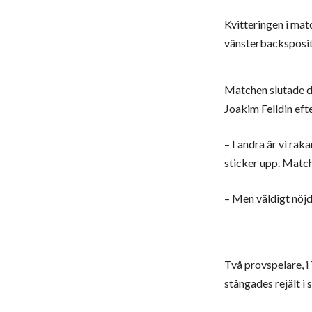
Kvitteringen i mat
vänsterbacksposit
Matchen slutade d
Joakim Felldin efte
– I andra är vi rak
sticker upp. Matche
– Men väldigt nöjd
Två provspelare, i
stångades rejält i