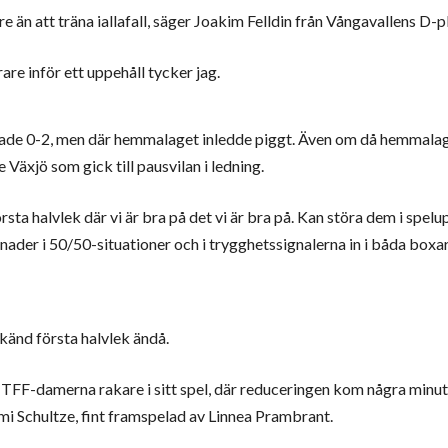
are än att träna iallafall, säger Joakim Felldin från Vångavallens D-p
re inför ett uppehåll tycker jag.
utade 0-2, men där hemmalaget inledde piggt. Även om då hemmalag
 Växjö som gick till pausvilan i ledning.
örsta halvlek där vi är bra på det vi är bra på. Kan störa dem i spe
nader i 50/50-situationer och i trygghetssignalerna in i båda boxar
dkänd första halvlek ändå.
r TFF-damerna rakare i sitt spel, där reduceringen kom några minu
i Schultze, fint framspelad av Linnea Prambrant.