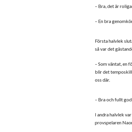
– Bra, det är rolig
– En bra genomköra
Första halvlek sl
så var det gästande
– Som väntat, en f
blir det temposkill
oss där.
– Bra och fullt go
I andra halvlek va
provspelaren Naom