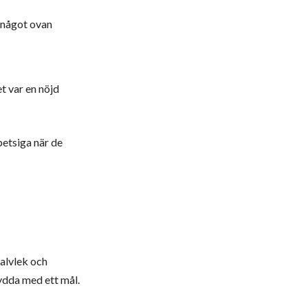
 något ovan
t var en nöjd
spetsiga när de
halvlek och
rydda med ett mål.