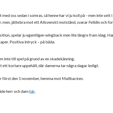
at med oss sedan i somras, så henne har vi ju koll på – men inte sett i
, men, jättebra mot ett Allsvenskt motstånd, svarar Felldin och for
osition, spelar ju egentligen wingback men lite längre fram idag. H
aper. Positiva intryck – på båda.
 inte till spel på grund av en skadekänning.
 ett kortare uppehåll, där damerna tar några dagar ledigt.
 är först den 1 november, hemma mot Mallbacken.
 både herr och dam
här.