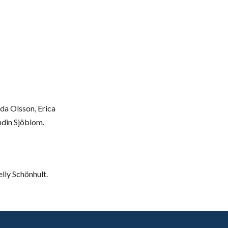
da Olsson, Erica
ndin Sjöblom.
lly Schönhult.