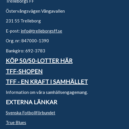
Trelleborgs FF
Östervångsvägen Vångavallen
231 55 Trelleborg
E-post:
info@trelleborgsff.se
Org. nr: 847000-1390
Bankgiro: 692-3783
KÖP 50/50-LOTTER HÄR
TFF-SHOPEN
TFF - EN KRAFT I SAMHÄLLET
Information om våra samhällsengagemang.
EXTERNA LÄNKAR
Svenska Fotbollförbundet
True Blues