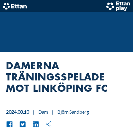
Skip
to
content
Home
DAMERNA
TRÄNINGSSPELADE
MOT LINKÖPING FC
2024.08.10
|
Dam
|
Björn Sandberg